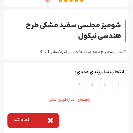
شومیز مجلسی سفید مشکی طرح
هندسی نیکول
آستین سه ربع/یقه مردانه/جنس الیزه/سایز 1 تا 4
انتخاب سایزبندی عددی:
4
3
2
1
راهنمای اندازه‌گیری سایز
تمام شد