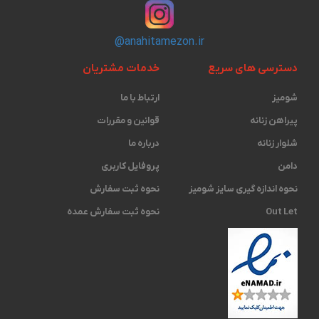
@anahitamezon.ir
دسترسی های سریع
خدمات مشتریان
شومیز
ارتباط با ما
پیراهن زنانه
قوانین و مقررات
شلوار زنانه
درباره ما
دامن
پروفایل کاربری
نحوه اندازه گیری ‫سایز شومیز
نحوه ثبت سفارش
Out Let
نحوه ثبت سفارش عمده