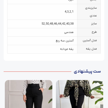
سایزبندی
4
,
3
,
2
,
1
عددی
سایز
52
,
50
,
48
,
46
,
44
,
42
,
40
,
38
طرح
هندسی
مدل آستین
آستین سه ربع
مدل یقه
یقه مردانه
ست پیشنهادی