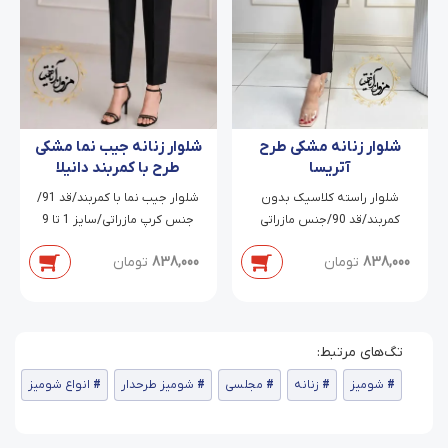
شلوار زنانه مشکی طرح
شلوار زنانه جیب نما مشکی
آتریسا
طرح با کمربند دانیلا
شلوار راسته کلاسیک بدون
شلوار جیب نما با کمربند/قد 91/
کمربند/قد 90/جنس مازراتی
جنس کرپ مازراتی/سایز 1 تا 9
دابل/سایز 38 تا 54
838,000
تومان
838,000
تومان
شومیز
زنانه
مجلسی
شومیز طرحدار
انواع شومیز