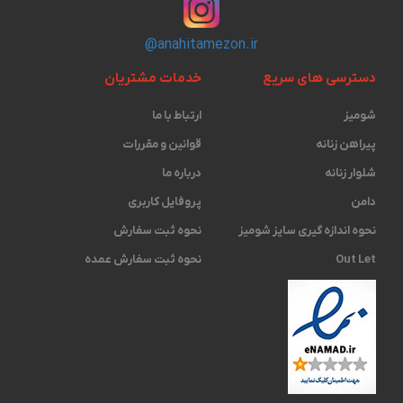
@anahitamezon.ir
دسترسی های سریع
خدمات مشتریان
شومیز
ارتباط با ما
پیراهن زنانه
قوانین و مقررات
شلوار زنانه
درباره ما
دامن
پروفایل کاربری
نحوه اندازه گیری ‫سایز شومیز
نحوه ثبت سفارش
Out Let
نحوه ثبت سفارش عمده