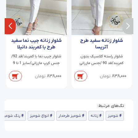
شلوار زنانه سفید طرح
شلوار زنانه جیب نما سفید
آتریسا
طرح با کمربند دانیلا
شلوار راسته کلاسیک بدون
شلوار جیب نما با کمربند/قد 92/
کمربند/قد 90 /جنس مازراتی
جنس کرپ مازراتی/سایز 1 تا 9
دابل/سایز 38 تا 54
838,000
تومان
838,000
تومان
شومیز
زنانه
شومیز طرحدار
انواع شومیز
رنگ شومیز