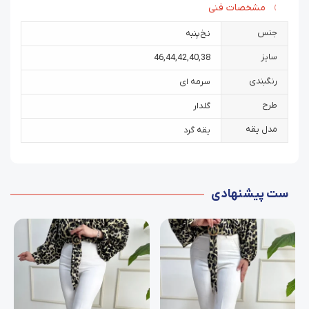
مشخصات فنی
جنس
نخ‌پنبه
سایز
46
,
44
,
42
,
40
,
38
رنگبندی
سرمه ای
طرح
گلدار
مدل یقه
یقه گرد
ست پیشنهادی