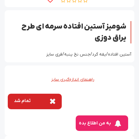
شومیز آستین افتاده سرمه ای طرح
یراق دوزی
آستین افتاده/یقه گرد/جنس نخ پنبه/فری سایز
راهنمای اندازه‌گیری سایز
تمام شد
به من اطلاع بده