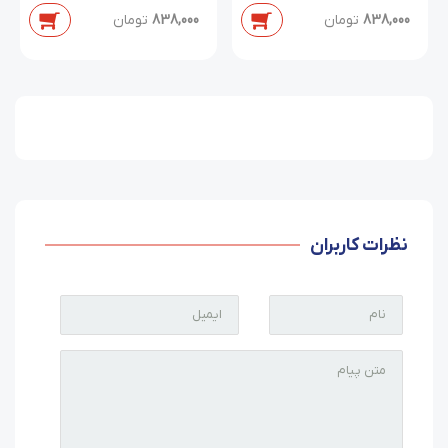
دابل/سایز 38 تا 54
838,000
تومان
838,000
تومان
نظرات کاربران