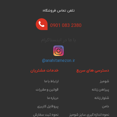
تلفن تماس فروشگاه:
0901 083 2380
با ما در اینستاگرام
@anahitamezon.ir
دسترسی های سریع
خدمات مشتریان
شومیز
ارتباط با ما
پیراهن زنانه
قوانین و مقررات
شلوار زنانه
درباره ما
دامن
پروفایل کاربری
نحوه اندازه گیری ‫سایز شومیز
نحوه ثبت سفارش