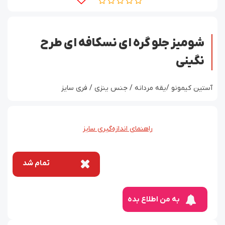
شومیز جلو گره ای نسکافه ای طرح
نگینی
آستین کیمونو /یقه مردانه / جنس ینزی / فری سایز
راهنمای اندازه‌گیری سایز
تمام شد
به من اطلاع بده