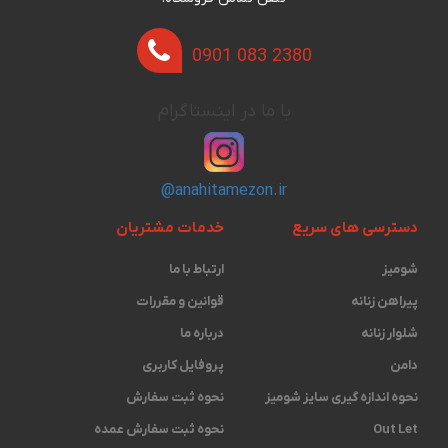
0901 083 2380
با ما در اینستاگرام
@anahitamezon.ir
دسترسی های سریع
خدمات مشتریان
شومیز
ارتباط با ما
پیراهن زنانه
قوانین و مقررات
شلوار زنانه
درباره ما
دامن
پروفایل کاربری
نحوه اندازه گیری ‫سایز شومیز
نحوه ثبت سفارش
Out Let
نحوه ثبت سفارش عمده