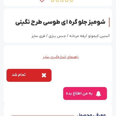
شومیز جلو گره ای طوسی طرح نگینی
آستین کیمونو /یقه مردانه / جنس ینزی / فری سایز
راهنمای اندازه‌گیری سایز
تمام شد
به من اطلاع بده
معرفی محصول