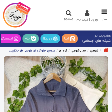
جستجو
منو
ورود | ثبت نام
عضویت در
ایتا
روبیکا
بله
اینستاگرا
شبکه های اجتماعی:
شومیز
مدل شومیز
گره ای
شومیز جلو گره ای طوسی طرح نگینی