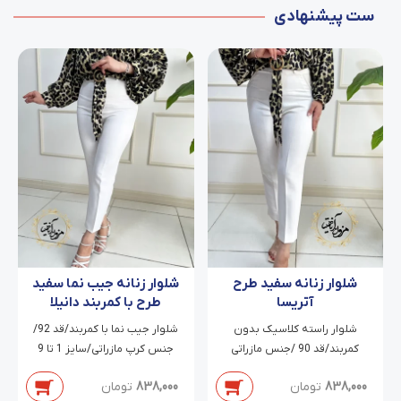
ست پیشنهادی
شلوار زنانه سفید طرح
شلوار زنانه جیب نما سفید
آتریسا
طرح با کمربند دانیلا
شلوار راسته کلاسیک بدون
شلوار جیب نما با کمربند/قد 92/
کمربند/قد 90 /جنس مازراتی
جنس کرپ مازراتی/سایز 1 تا 9
دابل/سایز 38 تا 54
838,000
تومان
838,000
تومان