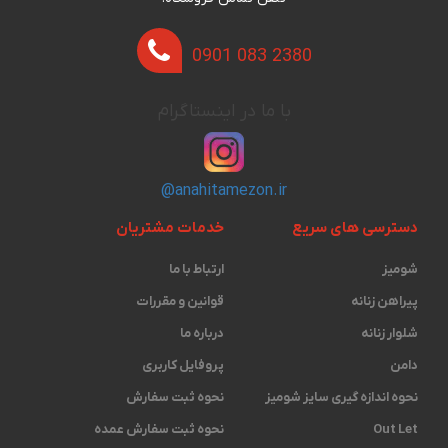
0901 083 2380
با ما در اینستاگرام
@anahitamezon.ir
دسترسی های سریع
خدمات مشتریان
شومیز
ارتباط با ما
پیراهن زنانه
قوانین و مقررات
شلوار زنانه
درباره ما
دامن
پروفایل کاربری
نحوه اندازه گیری ‫سایز شومیز
نحوه ثبت سفارش
Out Let
نحوه ثبت سفارش عمده