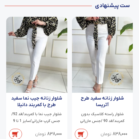
ست پیشنهادی
شلوار زنانه سفید طرح
شلوار زنانه جیب نما سفید
آتریسا
طرح با کمربند دانیلا
شلوار راسته کلاسیک بدون
شلوار جیب نما با کمربند/قد 92/
کمربند/قد 90 /جنس مازراتی
جنس کرپ مازراتی/سایز 1 تا 9
دابل/سایز 38 تا 54
838,000
تومان
838,000
تومان