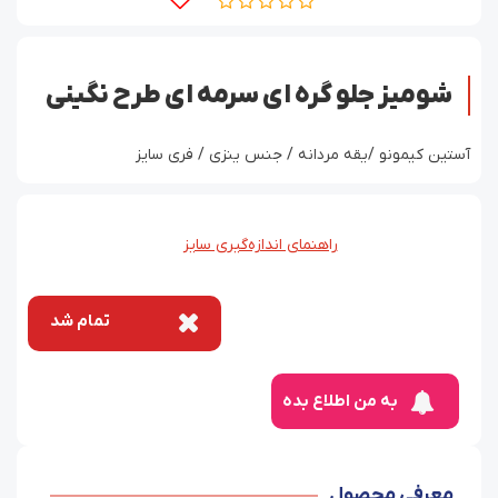
شومیز جلو گره ای سرمه ای طرح نگینی
آستین کیمونو /یقه مردانه / جنس ینزی / فری سایز
راهنمای اندازه‌گیری سایز
تمام شد
به من اطلاع بده
معرفی محصول