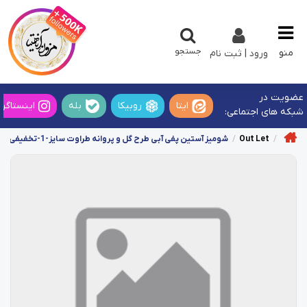
جستجو
منو
ورود | ثبت نام
عضویت در
ایتا
روبیکا
بله
اینستاگرا
شبکه های اجتماعی:
Out Let
شومیز آستین پفی آبی طرح گل و پروانه طراوت سایز-1-تخفیفی