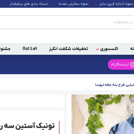
نحوه اندازه گیری سایز
نحوه سفارش عمده
دسته بندی های پرطرفدار
ه
اکسسوری
تخفیفات شگفت انگیز
Out Let
جشنوا
اینستاگرام
لیایی طرح بته جقه لیوسا
تونیک آستین سه ربع