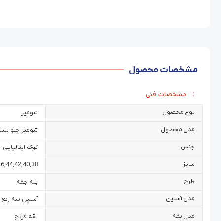
مشخصات محصول
مشخصات فنی
نوع محصول
شومیز
مدل محصول
شومیز جلو بست
جنس
کوک ایتالیایی
سایز
46
,
44
,
42
,
40
,
38
طرح
بته جقه
مدل آستین
آستین سه ربع
مدل یقه
یقه فرنچ