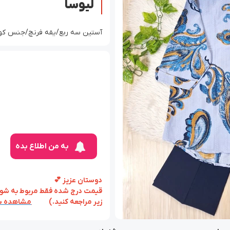
لیوسا
آستین سه ربع/یقه فرنچ/جنس کوک 
به من اطلاع بده
دوستان عزیز 💕
قیمت درج شده فقط مربوط به شومی
زیر مراجعه کنید.)
مشاهده س