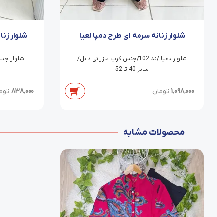
شلوار زنانه سرمه ای طرح دمپا لعیا
شلوار زنا
شلوار دمپا /قد 102/جنس کرپ مازراتی دابل/
سایز 40 تا 52
1,098,000
تومان
838,000
توم
محصولات مشابه