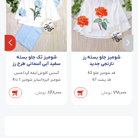
شومیز جلو بسته رز
شومیز تک جلو بسته
نارنجی جدید
سفید آبی آسمانی طرح رز
قد شومیز جلو 63
آستین کلوش/یقه گرد/جنس
قد پشت 67
شومیز الیزه/سایز شومیز 1 تا 4
798,000
تومان
848,000
تومان