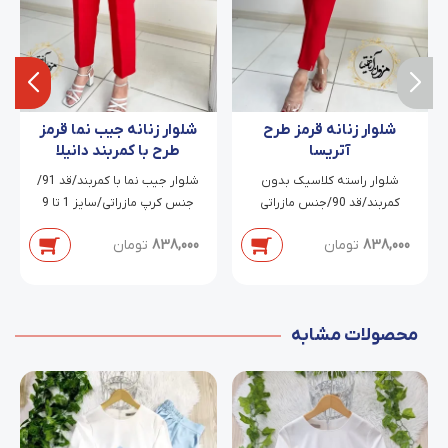
شلوار زنانه قرمز طرح
شلوار زنانه جیب نما قرمز
آتریسا
طرح با کمربند دانیلا
شلوار راسته کلاسیک بدون
شلوار جیب نما با کمربند/قد 91/
کمربند/قد 90/جنس مازراتی
جنس کرپ مازراتی/سایز 1 تا 9
دابل/سایز 38 تا 54
838,000
تومان
838,000
تومان
محصولات مشابه