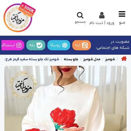
جستجو
منو
ورود | ثبت نام
عضویت در
ایتا
روبیکا
بله
اینستاگرا
شبکه های اجتماعی:
شومیز
مدل شومیز
جلو بسته
شومیز تک جلو بسته سفید قرمز طرح رز