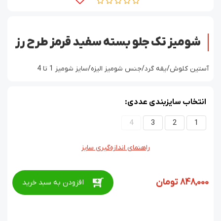
شومیز تک جلو بسته سفید قرمز طرح رز
آستین کلوش/یقه گرد/جنس شومیز الیزه/سایز شومیز 1 تا 4
انتخاب سایزبندی عددی:
4
3
2
1
راهنمای اندازه‌گیری سایز
848,000
تومان
افزودن به سبد خرید