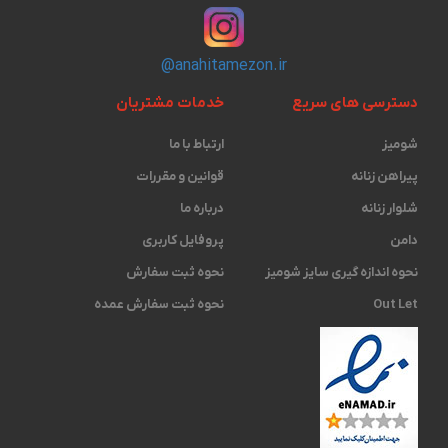
@anahitamezon.ir
دسترسی های سریع
خدمات مشتریان
شومیز
ارتباط با ما
پیراهن زنانه
قوانین و مقررات
شلوار زنانه
درباره ما
دامن
پروفایل کاربری
نحوه اندازه گیری ‫سایز شومیز
نحوه ثبت سفارش
Out Let
نحوه ثبت سفارش عمده