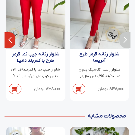
شلوار زنانه قرمز طرح
شلوار زنانه جیب نما قرمز
آتریسا
طرح با کمربند دانیلا
شلوار راسته کلاسیک بدون
شلوار جیب نما با کمربند/قد 91/
کمربند/قد 90/جنس مازراتی
جنس کرپ مازراتی/سایز 1 تا 9
دابل/سایز 38 تا 54
838,000
تومان
838,000
تومان
محصولات مشابه