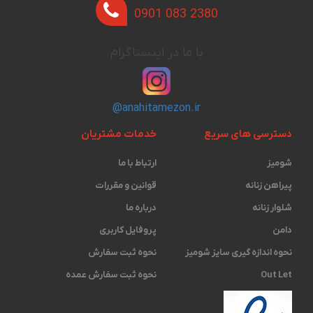
0901 083 2380
با ما در اینستاگرام
@anahitamezon.ir
دسترسی های سریع
خدمات مشتریان
شومیز
ارتباط با ما
پیراهن زنانه
قوانین و مقررات
شلوار زنانه
درباره ما
دامن
پروفایل کاربری
نحوه اندازه گیری ‫سایز شومیز
نحوه ثبت سفارش
Out Let
نحوه ثبت سفارش عمده