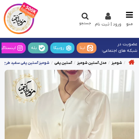
جستجو
منو
ورود | ثبت نام
عضویت در
ایتا
روبیکا
بله
اینستاگرا
شبکه های اجتماعی:
شومیز
مدل آستین شومیز
آستین پفی
شومیز آستین پفی سفید طرح گل