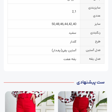
سایزبندی
2
,
1
عددی
سایز
50
,
48
,
46
,
44
,
42
,
40
رنگبندی
سفید
طرح
گلدار
مدل آستین
آستین پفی‌(پف‌دار)
مدل یقه
یقه هفت
ست پیشنهادی