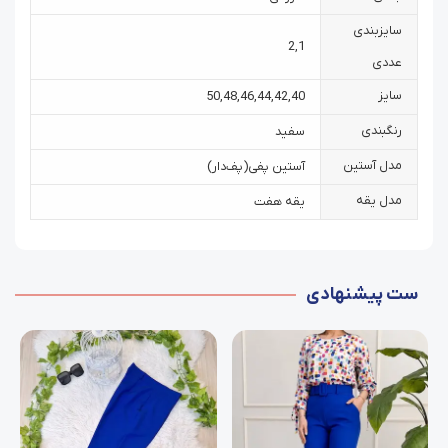
سایزبندی
2
,
1
عددی
سایز
50
,
48
,
46
,
44
,
42
,
40
رنگبندی
سفید
مدل آستین
آستین پفی‌(پف‌دار)
مدل یقه
یقه هفت
ست پیشنهادی