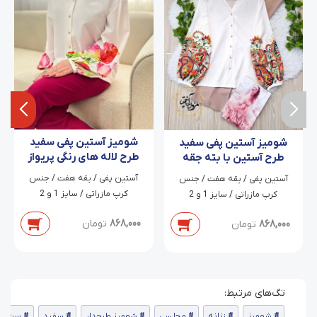
شومیز آستین پفی سفید
شومیز آستین پفی سفید
طرح لاله های رنگی پریواز
طرح آستین با بته جقه
های نارنجی زر دخت
آستین پفی / یقه هفت / جنس
آستین پفی / یقه هفت / جنس
کرپ مازراتی / سایز 1 و 2
کرپ مازراتی / سایز 1 و 2
868,000
تومان
868,000
تومان
شومیز
زنانه
مجلسی
شومیز طرحدار
سفید
ست شوم