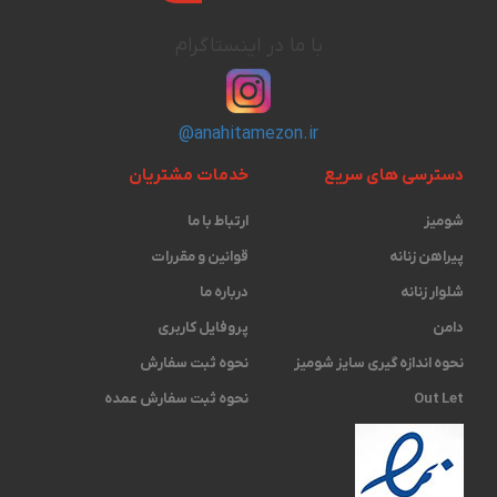
با ما در اینستاگرام
@anahitamezon.ir
دسترسی های سریع
خدمات مشتریان
شومیز
ارتباط با ما
پیراهن زنانه
قوانین و مقررات
شلوار زنانه
درباره ما
دامن
پروفایل کاربری
نحوه اندازه گیری ‫سایز شومیز
نحوه ثبت سفارش
Out Let
نحوه ثبت سفارش عمده