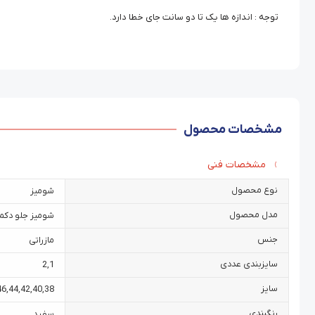
توجه : اندازه ها یک تا دو سانت جای خطا دارد.
مشخصات محصول
مشخصات فنی
نوع محصول
شومیز
مدل محصول
شومیز جلو دکمه
جنس
مازراتی
سایزبندی عددی
2
,
1
سایز
46
,
44
,
42
,
40
,
38
رنگبندی
سفید