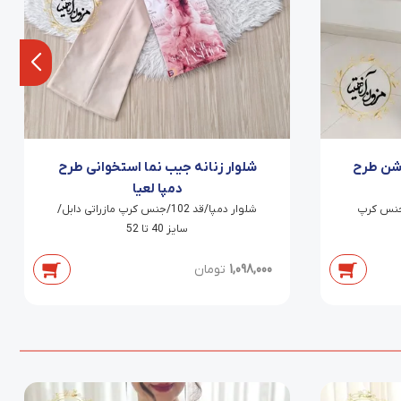
وشن طرح
شلوار زنانه جیب نما استخوانی طرح
دمپا لعیا
جیب نما با کمربند/قد 92/جنس کرپ
شلوار دمپا/قد 102/جنس کرپ مازراتی دابل/
سایز 40 تا 52
1,098,000
تومان