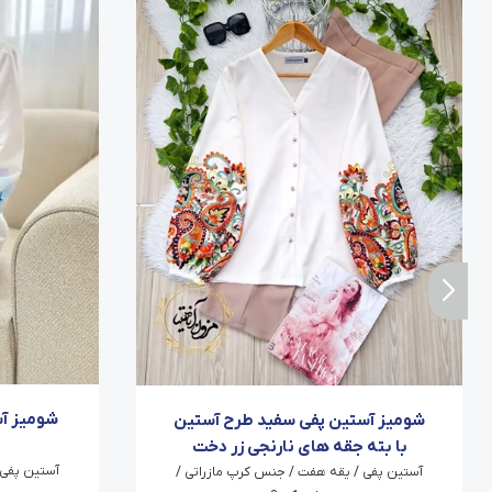
شومیز آ
شومیز آستین پفی سفید طرح آستین
با بته جقه های نارنجی زر دخت
آستین پفی 
آستین پفی / یقه هفت / جنس کرپ مازراتی /