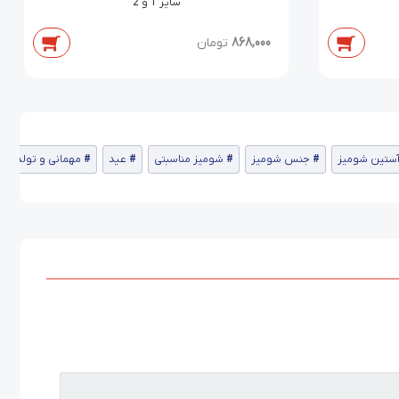
سایز 1 و 2
868,000
تومان
ستین شومیز
جنس شومیز
شومیز مناسبتی
عید
مهمانی و تولد