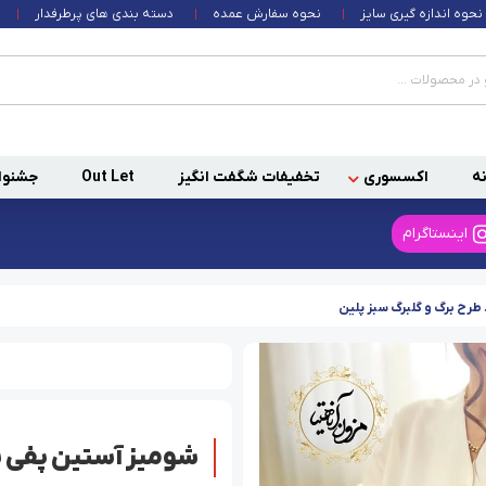
نحوه اندازه گیری سایز
نحوه سفارش عمده
دسته بندی های پرطرفدار
ه
اکسسوری
تخفیفات شگفت انگیز
Out Let
جشنوا
اینستاگرام
رح برگ و گلبرگ سبز پلین
شومیز آستین پفی س