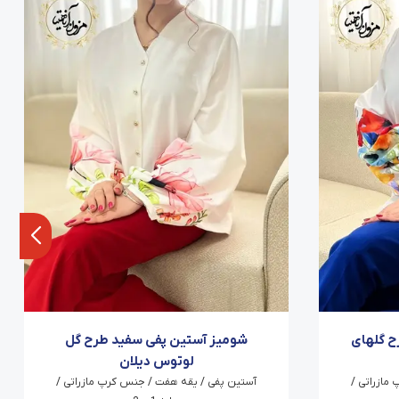
ح گلهای
شومیز آستین پفی سفید طرح گل
لوتوس دیلان
مازراتی /
آستین پفی / یقه هفت / جنس کرپ مازراتی /