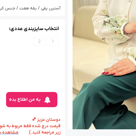
آستین پفی / یقه هفت / جنس کرپ مازر
انتخاب سایزبندی عددی:
2
1
به من اطلاع بده
دوستان عزیز 💕
قیمت درج شده فقط مربوط به شومی
زیر مراجعه کنید.)
مشاهده س