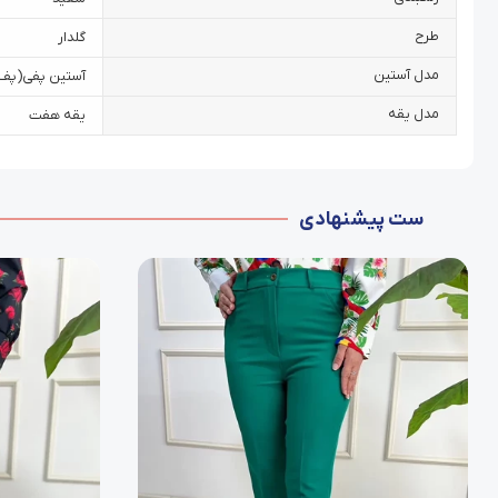
طرح
گلدار
مدل آستین
آستین پفی‌(پف‌د
مدل یقه
یقه هفت
ست پیشنهادی