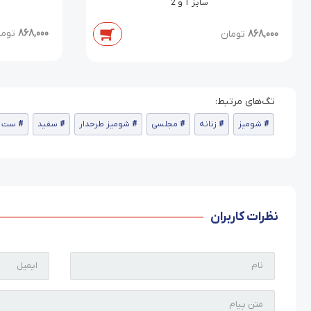
سایز 1 و 2
868,000
توما
868,000
تومان
شومیز
زنانه
مجلسی
شومیز طرحدار
سفید
ست ش
نظرات کاربران