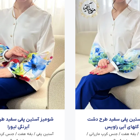
ستین پفی سفید طرح دشت
شومیز آستین پفی سفید طر
گلهای آبی راویس
آبرنگی لیورا
/ یقه هفت / جنس کرپ مازراتی /
آستین پفی / یقه هفت / جنس کرپ 