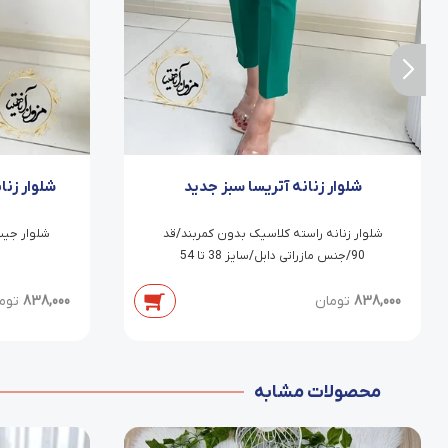
شلوار زنانه آتریسا سبز جدید
شلوار زنا
شلوار زنانه راسته کلاسیک بدون کمربند/قد
90/جنس مازراتی دابل/سایز 38 تا 54
838,000
تومان
838,000
توم
محصولات مشابه