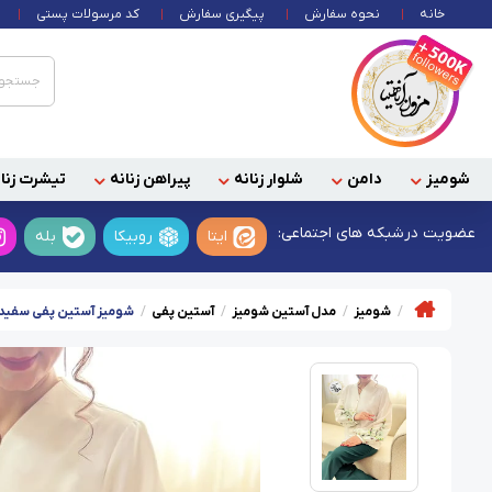
خانه
نحوه سفارش
پیگیری سفارش
کد مرسولات پستی
شومیز
دامن
شلوار زنانه
پیراهن زنانه
تیشرت زنان
عضویت در
شبکه های اجتماعی:
ایتا
روبیکا
بله
شومیز
مدل آستین شومیز
آستین پفی
شومیز آستین پفی سفید ط