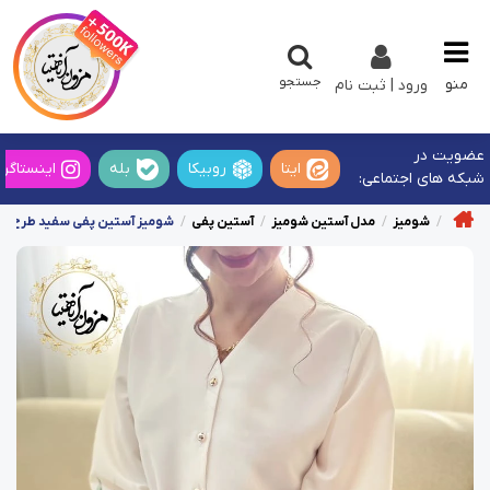
جستجو
منو
ورود | ثبت نام
عضویت در
ایتا
روبیکا
بله
اینستاگرا
شبکه های اجتماعی:
شومیز
مدل آستین شومیز
آستین پفی
شومیز آستین پفی سفید طرح برگ س