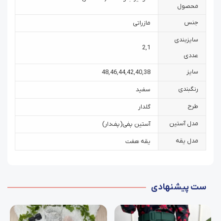
محصول
جنس
مازراتی
سایزبندی
2
,
1
عددی
سایز
48
,
46
,
44
,
42
,
40
,
38
رنگبندی
سفید
طرح
گلدار
مدل آستین
آستین پفی‌(پف‌دار)
مدل یقه
یقه هفت
ست پیشنهادی