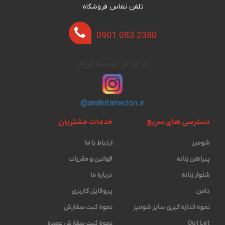
تلفن تماس فروشگاه:
0901 083 2380
با ما در اینستاگرام
@anahitamezon.ir
دسترسی های سریع
خدمات مشتریان
شومیز
ارتباط با ما
پیراهن زنانه
قوانین و مقررات
شلوار زنانه
درباره ما
دامن
پروفایل کاربری
نحوه اندازه گیری ‫سایز شومیز
نحوه ثبت سفارش
Out Let
نحوه ثبت سفارش عمده