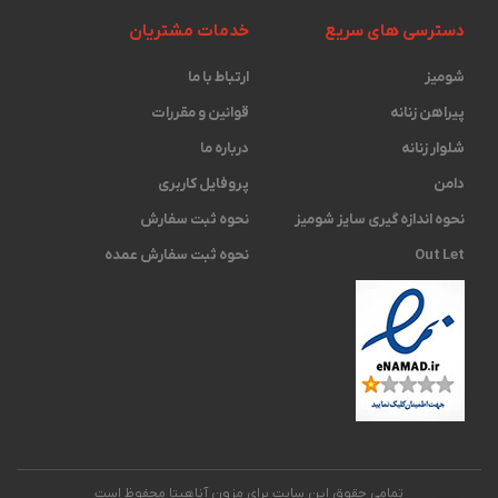
دسترسی های سریع
خدمات مشتریان
شومیز
ارتباط با ما
پیراهن زنانه
قوانین و مقررات
شلوار زنانه
درباره ما
دامن
پروفایل کاربری
نحوه اندازه گیری ‫سایز شومیز
نحوه ثبت سفارش
Out Let
نحوه ثبت سفارش عمده
تمامی حقوق این سایت برای مزون آناهیتا محفوظ است