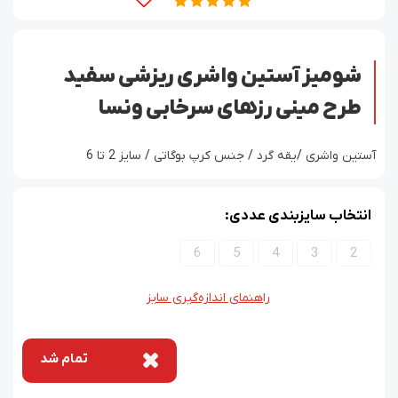
شومیز آستین واشری ریزشی سفید
طرح مینی رزهای سرخابی ونسا
آستین واشری /یقه گرد / جنس کرپ بوگاتی / سایز 2 تا 6
انتخاب سایزبندی عددی:
6
5
4
3
2
راهنمای اندازه‌گیری سایز
تمام شد