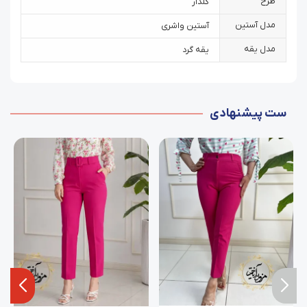
طرح
گلدار
مدل آستین
آستین واشری
مدل یقه
یقه گرد
ست پیشنهادی