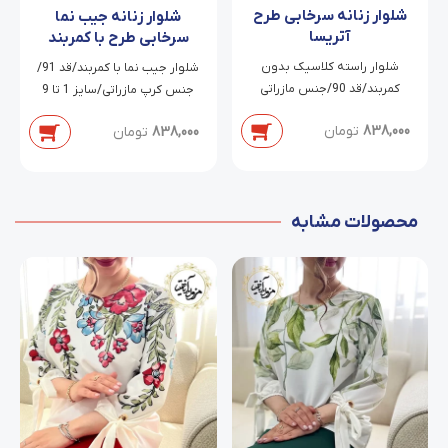
شلوار زنانه سرخابی طرح
شلوار زنانه جیب نما
آتریسا
سرخابی طرح با کمربند
دانیلا
شلوار راسته کلاسیک بدون
شلوار جیب نما با کمربند/قد 91/
کمربند/قد 90/جنس مازراتی
جنس کرپ مازراتی/سایز 1 تا 9
دابل/سایز 38 تا 54
838,000
تومان
838,000
تومان
محصولات مشابه