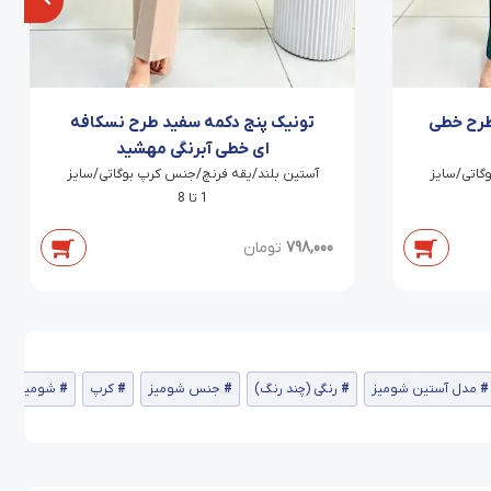
طرح خطی
تونیک پنج دکمه سفید طرح نسکافه
ای خطی آبرنگی مهشید
گاتی/سایز
آستین بلند/یقه فرنچ/جنس کرپ بوگاتی/سایز
1 تا 8
798,000
تومان
مدل آستین شومیز
رنگی (چند رنگ)
جنس شومیز
کرپ
شومیز منا