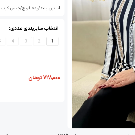
آستین بلند/یقه فرنچ/جنس کرپ بوگاتی/
انتخاب سایزبندی عددی:
5
4
3
2
1
728,000
تومان