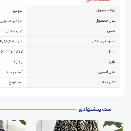
نوع محصول
شومیز
مدل محصول
شومیز مانتویی
جنس
کرپ بوگاتی
سایزبندی عددی
8
,
7
,
6
,
5
,
4
,
3
,
2
,
1
سایز
46
,
44
,
42
,
40
,
38
طرح
راه راه
مدل آستین
آستین بلند
مدل یقه
یقه فرنچ
ست پیشنهادی