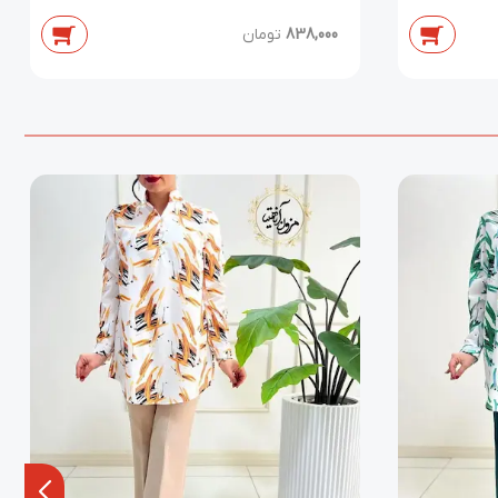
838,000
تومان