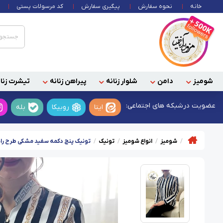
خانه
نحوه سفارش
پیگیری سفارش
کد مرسولات پستی
شومیز
دامن
شلوار زنانه
پیراهن زنانه
تیشرت زنان
عضویت در
شبکه های اجتماعی:
ایتا
روبیکا
بله
شومیز
انواع شومیز
تونیک
تونیک پنج دکمه سفید مشکی طرح راه 