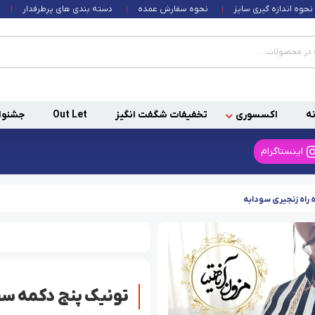
نحوه اندازه گیری سایز
نحوه سفارش عمده
دسته بندی های پرطرفدار
ه
اکسسوری
تخفیفات شگفت انگیز
Out Let
جشنوا
اینستاگرام
راه زنجیری سودابه
تونیک پنج دکمه سف