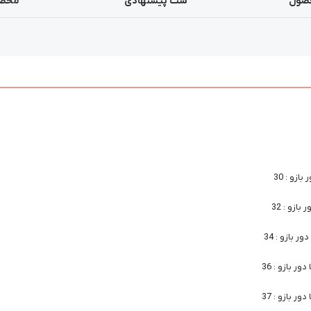
صول
ست پیشنهادی
محصو