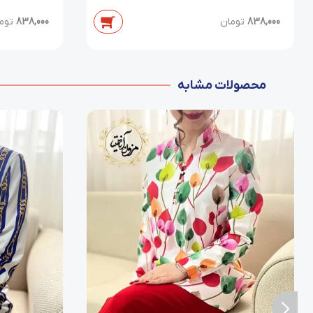
838,000
تومان
838,000
توم
محصولات مشابه