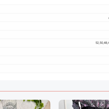
52
,
50
,
48
,