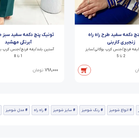
تونیک پنج دکمه سفید سبز 
نج دکمه سفید طرح راه راه
آبرنگی مهشید
زنجیری کاربنی
آستین بلند/یقه فرنچ/جنس کرپ بو
/یقه فرنچ/جنس کرپ بوگاتی/سایز
1 تا 8
2 تا 5
798,000
تومان
ن
انواع شومیز
رنگ شومیز
سایز شومیز
راه راه
مدل شومیز