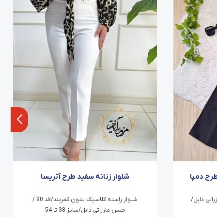
طرح دمپا
شلوار زنانه سفید طرح آتریسا
کرپ مازراتی دابل/
شلوار راسته کلاسیک بدون کمربند/قد 90 /
جنس مازراتی دابل/سایز 38 تا 54