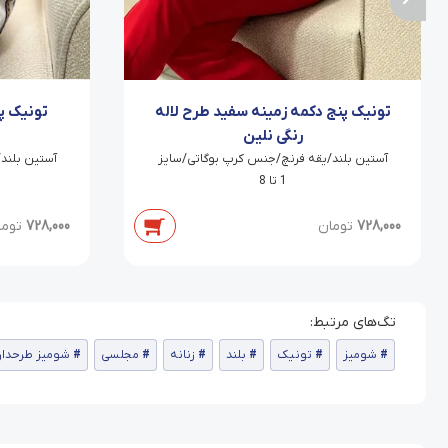
تونیک پنج دکمه زمینه سفید طرح لاله
تونیک پ
رنگی نلین
آستین بلند/یقه فرنچ/جنس کرپ بوگاتی/سایز
آستین بلند
1 تا 8
728,000
تومان
728,000
توما
شومیز
تونیک
بلند
زنانه
مجلسی
شومیز طرحدار