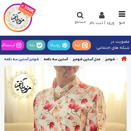
جستجو
منو
ورود | ثبت نام
عضویت در
ایتا
روبیکا
بله
اینستاگرا
شبکه های اجتماعی:
شومیز
مدل آستین شومیز
آستین سه دکمه
شومیز آستین سه دکمه سف