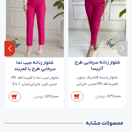
شلوار زنانه سرخابی طرح
شلوار زنانه جیب نما
آتریسا
سرخابی طرح با کمربند
دانیلا
شلوار راسته کلاسیک بدون
شلوار جیب نما با کمربند/قد 91/
کمربند/قد 90/جنس مازراتی
جنس کرپ مازراتی/سایز 1 تا 9
دابل/سایز 38 تا 54
838,000
تومان
838,000
تومان
محصولات مشابه