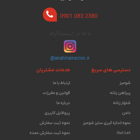
0901 083 2380
با ما در اینستاگرام
@anahitamezon.ir
دسترسی های سریع
خدمات مشتریان
شومیز
ارتباط با ما
پیراهن زنانه
قوانین و مقررات
شلوار زنانه
درباره ما
دامن
پروفایل کاربری
نحوه اندازه گیری ‫سایز شومیز
نحوه ثبت سفارش
Out Let
نحوه ثبت سفارش عمده