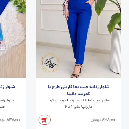
شلوار زنانه جیب نما کاربنی طرح با
شلوار زن
کمربند دانیلا
شلوار جیب نما با کمربند/قد 91/جنس کرپ
مازراتی/سایز 1 تا 9
جنس 
838,000
تومان
838,000
توم