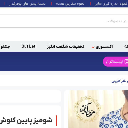
نحوه اندازه گیری سایز
نحوه سفارش عمده
دسته بندی های پرطرفدار
ه
اکسسوری
تخفیفات شگفت انگیز
Out Let
جشنوا
اینستاگرام
ظر کاربنی
شومیز پایین کلوش