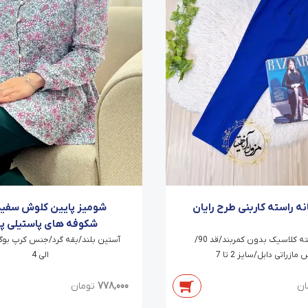
شومیز پایین کلوش سفید
انه راسته کاربنی طرح رایان
شکوفه های پاستیلی پا
شلوار راسته کلاسیک بدون کمربند/قد 90/
الی 4
مازراتی دابل/سایز 2 تا 7
778,000
تومان
ان