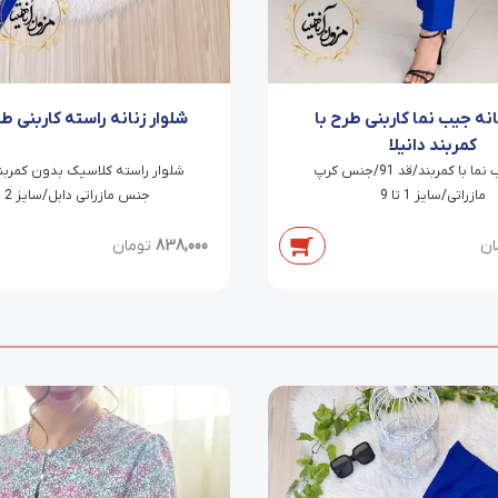
انه جیب نما کاربنی طرح با
شلوار زنانه راسته کاربنی طر
کمربند دانیلا
شلوار جیب نما با کمربند/قد 91/جنس کرپ
مازراتی/سایز 1 تا 9
جنس مازراتی دابل/سایز 2 تا 7
ان
838,000
تومان