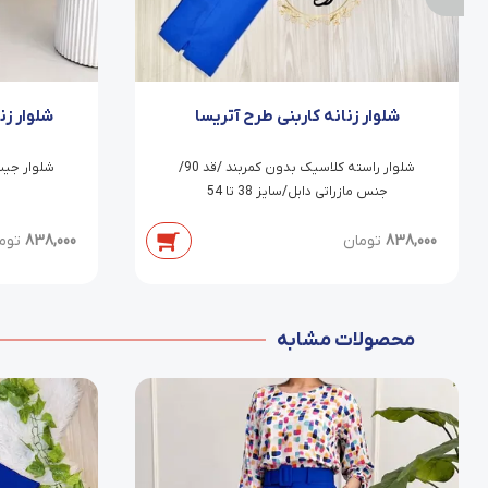
شلوار زنانه کاربنی طرح آتریسا
شلوار زن
شلوار راسته کلاسیک بدون کمربند /قد 90/
جنس مازراتی دابل/سایز 38 تا 54
838,000
تومان
838,000
توم
محصولات مشابه