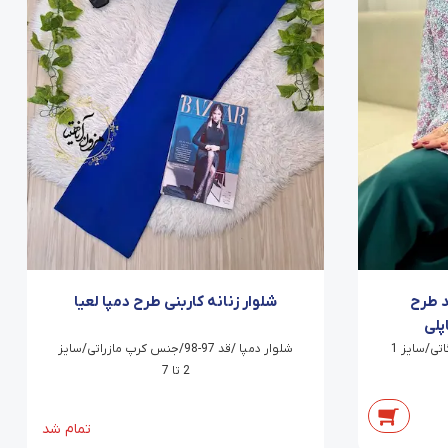
 طرح
شلوار زنانه کاربنی طرح دمپا لعیا
پلی
آستین بلند/یقه گرد/جنس کرپ بوگاتی/سایز 1
شلوار دمپا /قد 97-98/جنس کرپ مازراتی/سایز
2 تا 7
تمام شد