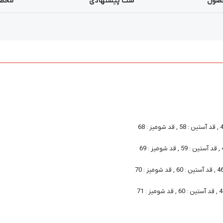
صول
ست پیشنهادی
محصو