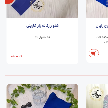
ح رایان
شلوار زنانه زارا کاربنی
شلوار راسته کلاسیک بدون کمربند/قد 90/
قد شلوار 92
تمام شد