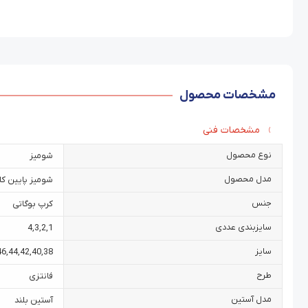
مشخصات محصول
مشخصات فنی
نوع محصول
شومیز
مدل محصول
شومیز پایین ک
جنس
کرپ بوگاتی
سایزبندی عددی
4
,
3
,
2
,
1
سایز
46
,
44
,
42
,
40
,
38
طرح
فانتزی
مدل آستین
آستین بلند