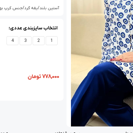
آستین بلند/یقه گرد/جنس کرپ بوگاتی/سا
انتخاب سایزبندی عددی:
4
3
2
1
778,000
تومان