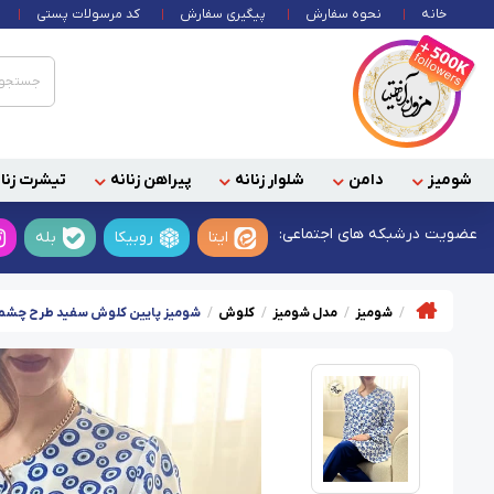
خانه
نحوه سفارش
پیگیری سفارش
کد مرسولات پستی
شومیز
دامن
شلوار زنانه
پیراهن زنانه
تیشرت زنان
عضویت در
شبکه های اجتماعی:
ایتا
روبیکا
بله
شومیز
مدل شومیز
کلوش
شومیز پایین کلوش سفید طرح چشم ن