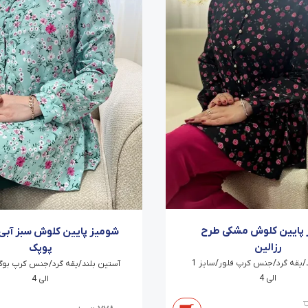
پایین کلوش مشکی طرح
شومیز پایین کلوش سبز آبی
رزالین
پوپک
آستین بلند/یقه گرد/جنس کرپ فلور/سایز 1
الی 4
الی 4
ن