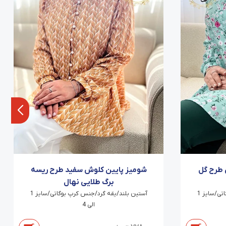
 طرح گل
شومیز پایین کلوش سفید طرح ریسه
برگ طلایی نهال
آستین بلند/یقه گرد/جنس کرپ بوگاتی/سایز 1
آستین بلند/یقه گرد/جنس کرپ بوگاتی/سایز 1
الی 4