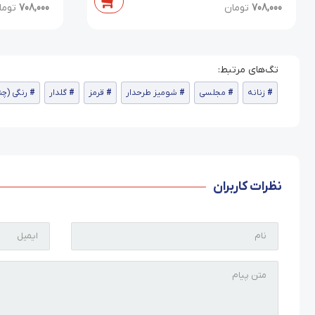
708,000
تومان
708,000
توما
زنانه
مجلسی
شومیز طرحدار
قرمز
گلدار
رنگی (چن
نظرات کاربران