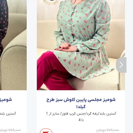
شومیز مجلسی پایین کلوش سبز طرح
شومیز 
گیلدا
آستین بلند/یقه گرد/جنس کرپ فلور/ سایز از 1
تا 4
778,000
تومان
778,000
توما