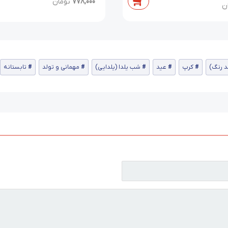
778,000
تومان
ن
د رنگ)
کرپ
عید
شب یلدا (یلدایی)
مهمانی و تولد
تابستانه