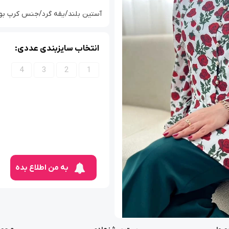
آستین بلند/یقه گرد/جنس کرپ بوگاتی/سا
انتخاب سایزبندی عددی:
4
3
2
1
به من اطلاع بده