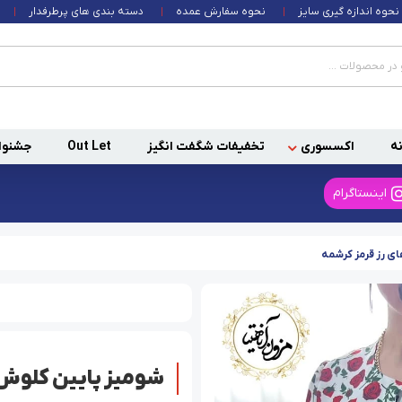
نحوه اندازه گیری سایز
نحوه سفارش عمده
دسته بندی های پرطرفدار
ه
اکسسوری
تخفیفات شگفت انگیز
Out Let
جشنوا
اینستاگرام
ی رز قرمز کرشمه
شومیز پایین کلوش 