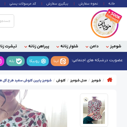
خانه
نحوه سفارش
پیگیری سفارش
کد مرسولات پستی
شومیز
دامن
شلوار زنانه
پیراهن زنانه
تیشرت زنان
عضویت در
شبکه های اجتماعی:
ایتا
روبیکا
بله
شومیز
مدل شومیز
کلوش
شومیز پایین کلوش سفید طرح گل ها