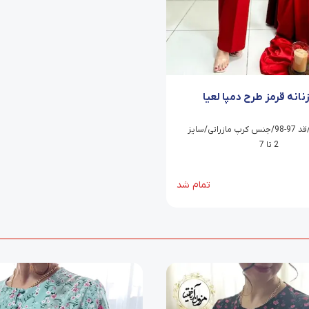
زنانه قرمز طرح دمپا لعیا
شلوار دمپا /قد 97-98/جنس کرپ مازراتی/سایز
2 تا 7
تمام شد