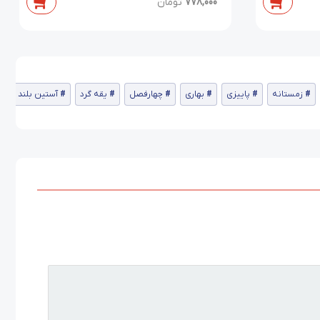
778,000
تومان
زمستانه
پاییزی
بهاری
چهارفصل
یقه گرد
آستین بلند