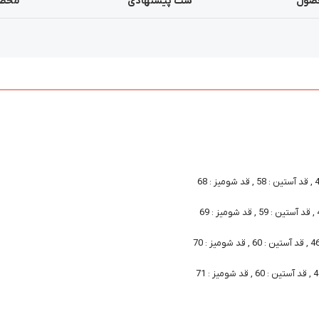
صول
ست پیشنهادی
محصو