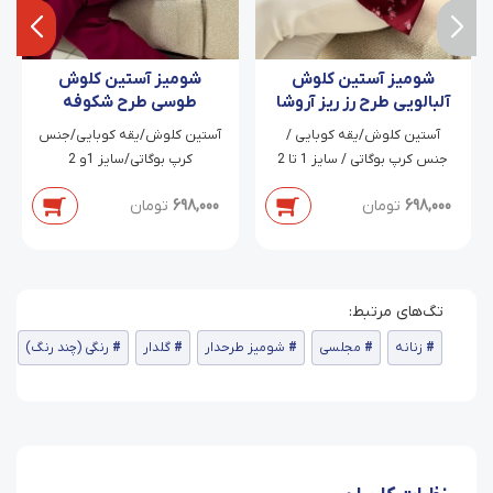
شومیز آستین کلوش
شومیز آستین کلوش
آلبالویی طرح رز ریز آروشا
طوسی طرح شکوفه
سرخابی
آستین کلوش/یقه کوبایی /
آستین کلوش/یقه کوبایی/جنس
جنس کرپ بوگاتی / سایز 1 تا 2
کرپ بوگاتی/سایز 1و 2
698,000
تومان
698,000
تومان
زنانه
مجلسی
شومیز طرحدار
گلدار
رنگی (چند رنگ)