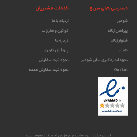
دسترسی های سریع
خدمات مشتریان
شومیز
ارتباط با ما
پیراهن زنانه
قوانین و مقررات
شلوار زنانه
درباره ما
دامن
پروفایل کاربری
نحوه اندازه گیری ‫سایز شومیز
نحوه ثبت سفارش
Out Let
نحوه ثبت سفارش عمده
تمامی حقوق این سایت برای مزون آناهیتا محفوظ است