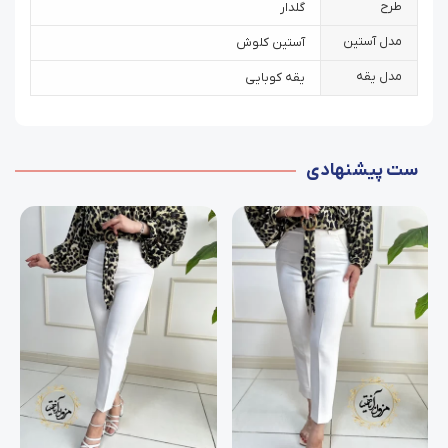
طرح
گلدار
مدل آستین
آستین کلوش
مدل یقه
یقه کوبایی
ست پیشنهادی