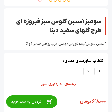
شومیز آستین کلوش سبز فیروزه ای
طرح گلهای سفید دینا
آستین کلوش/یقه کوبایی/جنس کرپ بوگاتی/سایز 1و 2
انتخاب سایزبندی عددی:
2
1
راهنمای اندازه‌گیری سایز
698,000
تومان
افزودن به سبد خرید