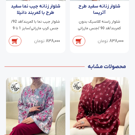
شلوار زنانه سفید طرح
شلوار زنانه جیب نما سفید
آتریسا
طرح با کمربند دانیلا
شلوار راسته کلاسیک بدون
شلوار جیب نما با کمربند/قد 92/
کمربند/قد 90 /جنس مازراتی
جنس کرپ مازراتی/سایز 1 تا 9
دابل/سایز 38 تا 54
838,000
تومان
838,000
تومان
محصولات مشابه