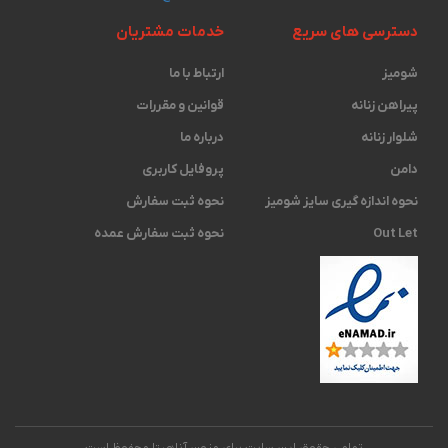
دسترسی های سریع
خدمات مشتریان
شومیز
ارتباط با ما
پیراهن زنانه
قوانین و مقررات
شلوار زنانه
درباره ما
دامن
پروفایل کاربری
نحوه اندازه گیری ‫سایز شومیز
نحوه ثبت سفارش
Out Let
نحوه ثبت سفارش عمده
تمامی حقوق این سایت برای مزون آناهیتا محفوظ است