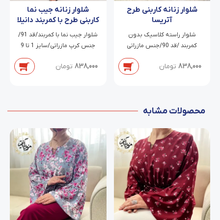
شلوار زنانه کاربنی طرح
شلوار زنانه جیب نما
آتریسا
کاربنی طرح با کمربند دانیلا
شلوار راسته کلاسیک بدون
شلوار جیب نما با کمربند/قد 91/
کمربند /قد 90/جنس مازراتی
جنس کرپ مازراتی/سایز 1 تا 9
دابل/سایز 38 تا 54
838,000
تومان
838,000
تومان
محصولات مشابه