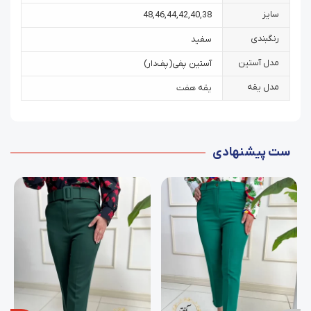
سایز
48
,
46
,
44
,
42
,
40
,
38
رنگبندی
سفید
مدل آستین
آستین پفی‌(پف‌دار)
مدل یقه
یقه هفت
ست پیشنهادی