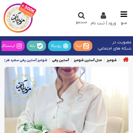
جستجو
منو
ورود | ثبت نام
عضویت در
ایتا
روبیکا
بله
اینستاگرا
شبکه های اجتماعی:
شومیز
مدل آستین شومیز
آستین پفی
شومیز آستین پفی سفید طرح برگ 