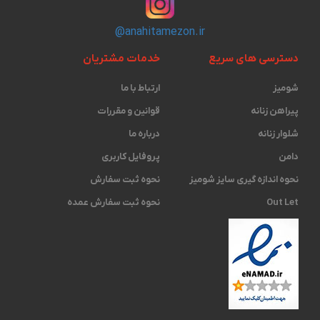
@anahitamezon.ir
دسترسی های سریع
خدمات مشتریان
شومیز
ارتباط با ما
پیراهن زنانه
قوانین و مقررات
شلوار زنانه
درباره ما
دامن
پروفایل کاربری
نحوه اندازه گیری ‫سایز شومیز
نحوه ثبت سفارش
Out Let
نحوه ثبت سفارش عمده