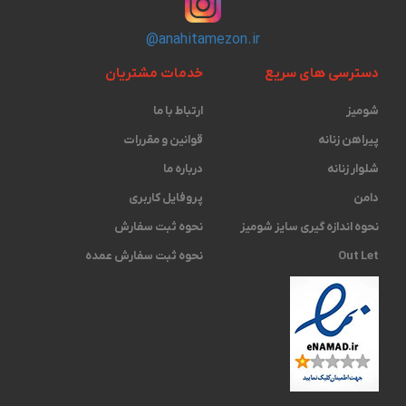
@anahitamezon.ir
دسترسی های سریع
خدمات مشتریان
شومیز
ارتباط با ما
پیراهن زنانه
قوانین و مقررات
شلوار زنانه
درباره ما
دامن
پروفایل کاربری
نحوه اندازه گیری ‫سایز شومیز
نحوه ثبت سفارش
Out Let
نحوه ثبت سفارش عمده