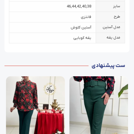
سایز
46
,
44
,
42
,
40
,
38
طرح
فانتزی
مدل آستین
آستین کلوش
مدل یقه
یقه کوبایی
ست پیشنهادی