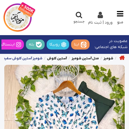
جستجو
منو
ورود | ثبت نام
عضویت در
ایتا
روبیکا
بله
اینستاگرا
شبکه های اجتماعی:
شومیز
مدل آستین شومیز
آستین کلوش
شومیز آستین کلوش سفید طرح