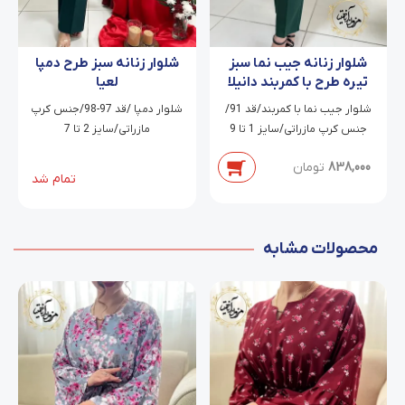
شلوار زنانه سبز طرح دمپا
شلوار زنانه جیب نما سبز
لعیا
تیره طرح با کمربند دانیلا
شلوار دمپا /قد 97-98/جنس کرپ
شلوار جیب نما با کمربند/قد 91/
مازراتی/سایز 2 تا 7
جنس کرپ مازراتی/سایز 1 تا 9
838,000
تومان
تمام شد
محصولات مشابه