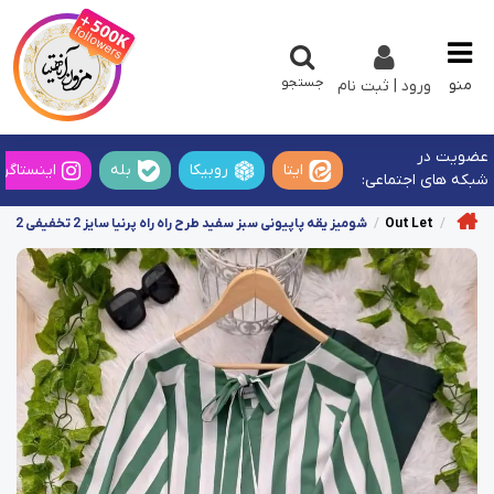
جستجو
منو
ورود | ثبت نام
عضویت در
ایتا
روبیکا
بله
اینستاگرا
شبکه های اجتماعی:
Out Let
شومیز یقه پاپیونی سبز سفید طرح راه راه پرنیا سایز 2 تخفیفی 002