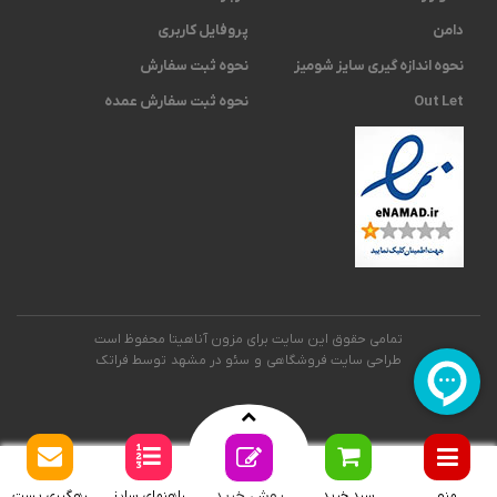
دامن
پروفایل کاربری
نحوه اندازه گیری ‫سایز شومیز
نحوه ثبت سفارش
Out Let
نحوه ثبت سفارش عمده
تمامی حقوق این سایت برای مزون آناهیتا محفوظ است
طراحی سایت فروشگاهی
و
سئو در مشهد
توسط فراتک
روش خرید