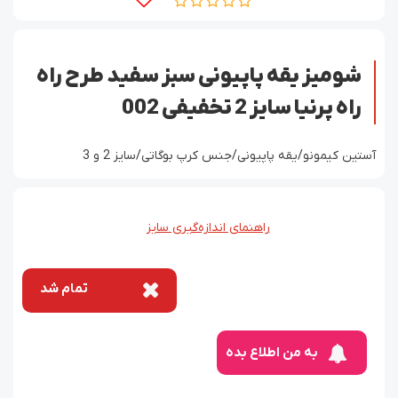
شومیز یقه پاپیونی سبز سفید طرح راه
راه پرنیا سایز 2 تخفیفی 002
آستین کیمونو/یقه پاپیونی/جنس کرپ بوگاتی/سایز 2 و 3
راهنمای اندازه‌گیری سایز
تمام شد
به من اطلاع بده