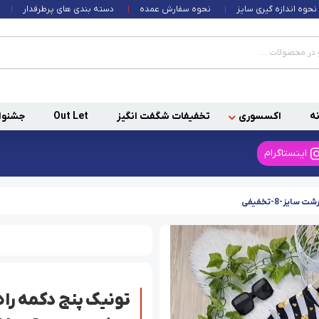
نحوه اندازه گیری سایز
نحوه سفارش عمده
دسته بندی های پرطرفدار
ه
اکسسوری
تخفیفات شگفت انگیز
Out Let
جشنوا
اینستاگرام
یز-8-تخفیفی
تونیک پنج دکمه راه