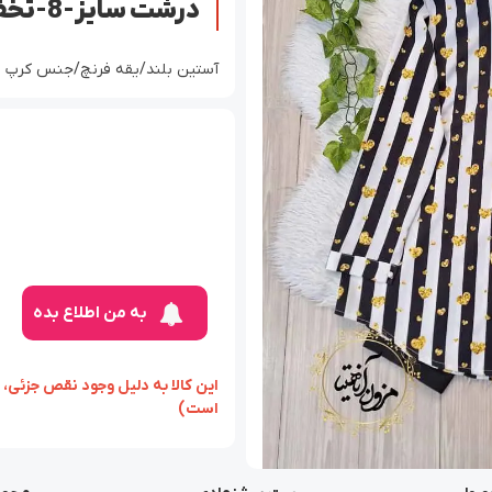
درشت سایز-8-تخفیفی
آستین بلند/یقه فرنچ/جنس کرپ بوگاتی/
به من اطلاع بده
‏‫این کالا به دلیل وجود نقص ج
است)