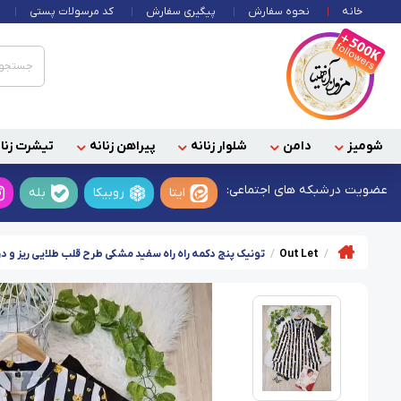
خانه
نحوه سفارش
پیگیری سفارش
کد مرسولات پستی
شومیز
دامن
شلوار زنانه
پیراهن زنانه
تیشرت زنان
عضویت در
شبکه های اجتماعی:
ایتا
روبیکا
بله
Out Let
تونیک پنج دکمه راه راه سفید مشکی طرح قلب طلایی ریز و درشت سا