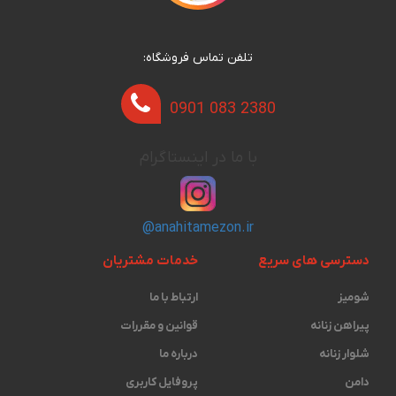
تلفن تماس فروشگاه:
0901 083 2380
با ما در اینستاگرام
@anahitamezon.ir
دسترسی های سریع
خدمات مشتریان
شومیز
ارتباط با ما
پیراهن زنانه
قوانین و مقررات
شلوار زنانه
درباره ما
دامن
پروفایل کاربری