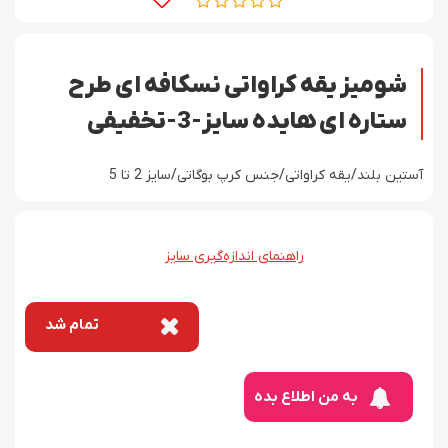
شومیز یقه کراواتی نسکافه ای طرح
ستاره ای هایده سایز-3-تخفیفی
آستین بلند/یقه کراواتی/جنس کرپ بوگاتی/سایز 2 تا 5
راهنمای اندازه‌گیری سایز
تمام شد
به من اطلاع بده