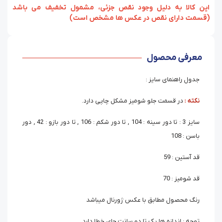
‏‫این کالا به دلیل وجود نقص جزئی، مشمول تخفیف می باشد
(قسمت دارای نقص در عکس ها مشخص است)
معرفی محصول
جدول راهنمای سایز :
نکته :
در قسمت جلو شومیز مشکل چاپی دارد.
سایز 3 : تا دور سینه : 104 , تا دور شکم : 106 , تا دور بازو : 42 , دور
باسن : 108
قد آستین : 59
قد شومیز : 70
رنگ محصول مطابق با عکس ژورنال میباشد
توجه : اندازه ها یک تا دو سانت جای خطا دارد.