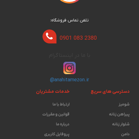
تلفن تماس فروشگاه:
0901 083 2380
با ما در اینستاگرام
@anahitamezon.ir
دسترسی های سریع
خدمات مشتریان
شومیز
ارتباط با ما
پیراهن زنانه
قوانین و مقررات
شلوار زنانه
درباره ما
دامن
پروفایل کاربری