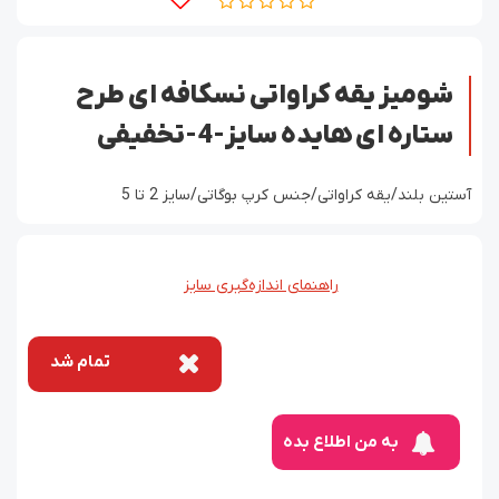
شومیز یقه کراواتی نسکافه ای طرح
ستاره ای هایده سایز-4-تخفیفی
آستین بلند/یقه کراواتی/جنس کرپ بوگاتی/سایز 2 تا 5
راهنمای اندازه‌گیری سایز
تمام شد
به من اطلاع بده