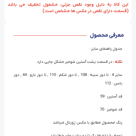
‏‫این کالا به دلیل وجود نقص جزئی، مشمول تخفیف می باشد
(قسمت دارای نقص در عکس ها مشخص است)
معرفی محصول
جدول راهنمای سایز :
نکته :
در قسمت پشت آستین شومیز مشکل چاپی دارد.
سایز 4 : تا دور سینه : 108 , تا دور شکم : 110 , تا دور بازو : 44 , دور
باسن : 112
قد آستین : 59
قد شومیز : 70
رنگ محصول مطابق با عکس ژورنال میباشد
توجه : اندازه ها یک تا دو سانت جای خطا دارد.