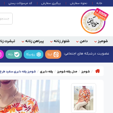
خانه
نحوه سفارش
پیگیری سفارش
کد مرسولات پستی
شومیز
دامن
شلوار زنانه
پیراهن زنانه
تیشرت زنان
عضویت در
شبکه های اجتماعی:
ایتا
روبیکا
بله
شومیز
مدل یقه شومیز
یقه دلبری
شومیز یقه دلبری سفید طرح ک