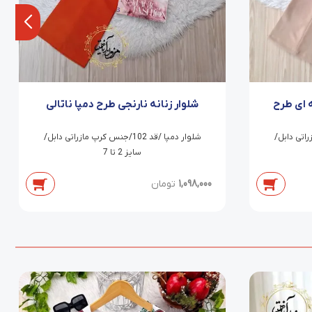
ه ای طرح
شلوار زنانه نارنجی طرح دمپا ناتالی
کرپ مازراتی دابل/
شلوار دمپا /قد 102/جنس کرپ مازراتی دابل/
سایز 2 تا 7
1,098,000
تومان