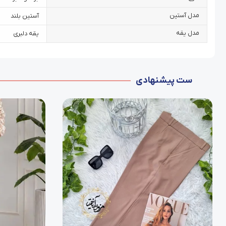
مدل آستین
آستین بلند
مدل یقه
یقه دلبری
ست پیشنهادی