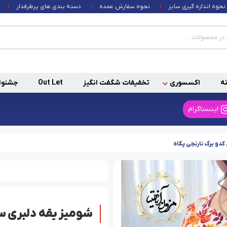
نحوه اندازه گیری سایز
نحوه سفارش عمده
دسته بندی های پرطرفدار
ه
اکسسوری
تخفیفات شگفت انگیز
Out Let
جشنوا
اینستاگرام
دو برگ نارنجی پگاه
شومیز یقه دلبری سف