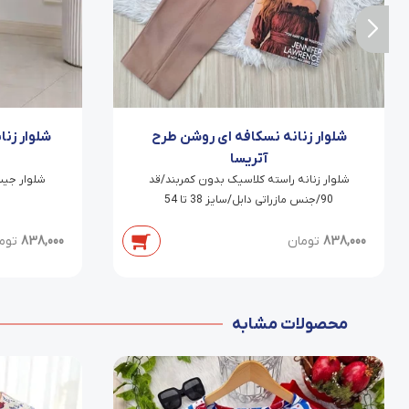
شلوار زنانه نسکافه ای روشن طرح
شلوار زنا
آتریسا
شلوار زنانه راسته کلاسیک بدون کمربند/قد
90/جنس مازراتی دابل/سایز 38 تا 54
838,000
تومان
838,000
توم
محصولات مشابه