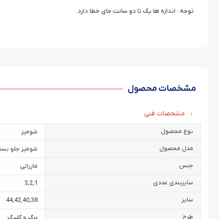
توجه : اندازه ها یک تا دو سانت جای خطا دارد.
مشخصات محصول
مشخصات فنی
نوع محصول
شومیز
مدل محصول
شومیز جلو بست
جنس
مازراتی
سایزبندی عددی
3
,
2
,
1
سایز
44
,
42
,
40
,
38
طرح
برگ و گلبرگ