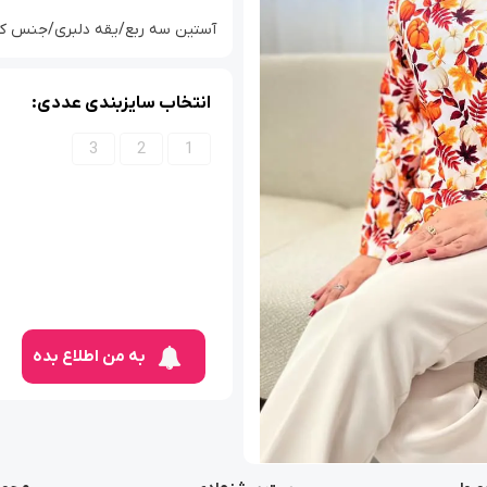
آستین سه ربع/یقه دلبری/جنس کرپ ماز
انتخاب سایزبندی عددی:
3
2
1
به من اطلاع بده