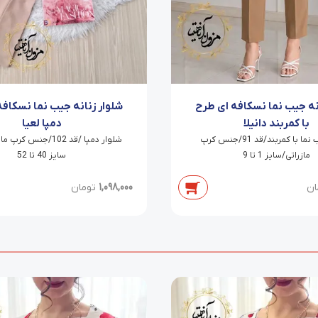
نه جیب نما نسکافه ای طرح
شلوار زنانه جیب نما نسکاف
با کمربند دانیلا
دمپا لعیا
شلوار جیب نما با کمربند/قد 91/جنس کرپ
شلوار دمپا /قد 102/جنس 
مازراتی/سایز 1 تا 9
سایز 40 تا 52
ان
1,098,000
تومان