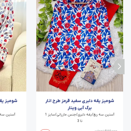
شومیز یقه
شومیز یقه دلبری سفید قرمز طرح انار
برگ آبی وینار
آستین سه 
آستین سه ربع/یقه دلبری/جنس مازراتی/سایز 1
تا 3