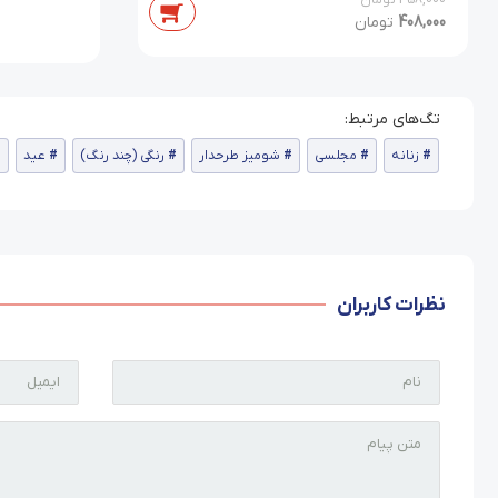
458,000
تومان
408,000
تومان
زنانه
مجلسی
شومیز طرحدار
رنگی (چند رنگ)
عید
نظرات کاربران