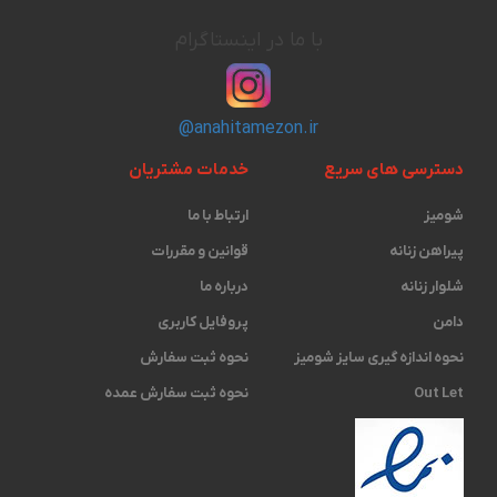
با ما در اینستاگرام
@anahitamezon.ir
دسترسی های سریع
خدمات مشتریان
شومیز
ارتباط با ما
پیراهن زنانه
قوانین و مقررات
شلوار زنانه
درباره ما
دامن
پروفایل کاربری
نحوه اندازه گیری ‫سایز شومیز
نحوه ثبت سفارش
Out Let
نحوه ثبت سفارش عمده