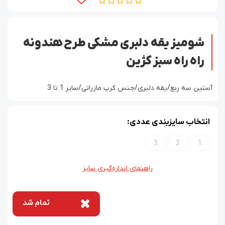
شومیز یقه دلبری مشکی طرح هندونه
راه راه سبز کژین
آستین سه ربع/یقه دلبری/جنس کرپ مازراتی/سایز 1 تا 3
انتخاب سایزبندی عددی:
3
2
1
راهنمای اندازه‌گیری سایز
تمام شد