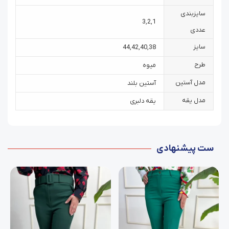
سایزبندی
3
,
2
,
1
عددی
سایز
44
,
42
,
40
,
38
طرح
میوه
مدل آستین
آستین بلند
مدل یقه
یقه دلبری
ست پیشنهادی