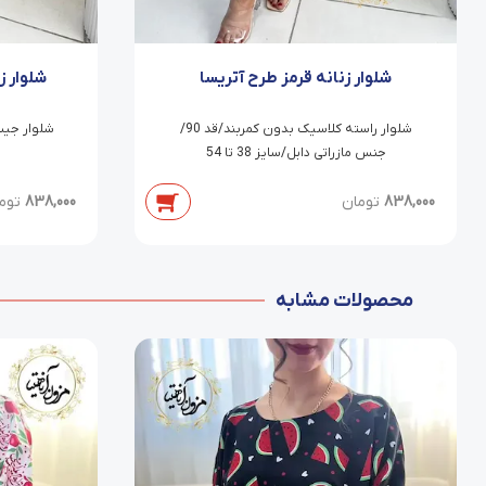
شلوار زنانه قرمز طرح آتریسا
شلوار ز
شلوار راسته کلاسیک بدون کمربند/قد 90/
جنس مازراتی دابل/سایز 38 تا 54
838,000
تومان
838,000
توم
محصولات مشابه