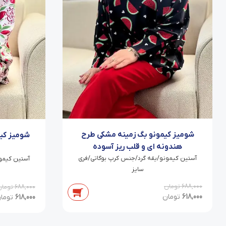
شومیز کیمونو بگ زمینه مشکی طرح
شومیز کیم
هندونه ای و قلب ریز آسوده
آستین کیمونو/یقه گرد/جنس کرپ بوگاتی/فری
آستین کیمو
سایز
688,000
تومان
688,000
تومان
618,000
تومان
618,000
توما