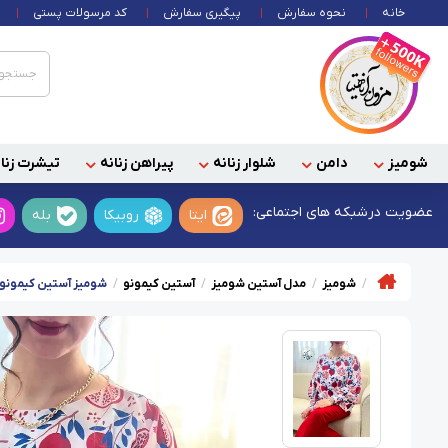
خانه
نحوه سفارش
پیگیری سفارش
کد مرسولات پستی
شومیز
دامن
شلوار زنانه
پیراهن زنانه
تیشرت زنان
عضویت در
شبکه های اجتماعی:
ایتا
روبیکا
بله
شومیز
مدل آستین شومیز
آستین کیمونو
شومیز آستین کیمونو ب