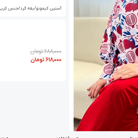
آستین کیمونو/یقه گرد/جنس کرپ ب
688,000
تومان
618,000
تومان