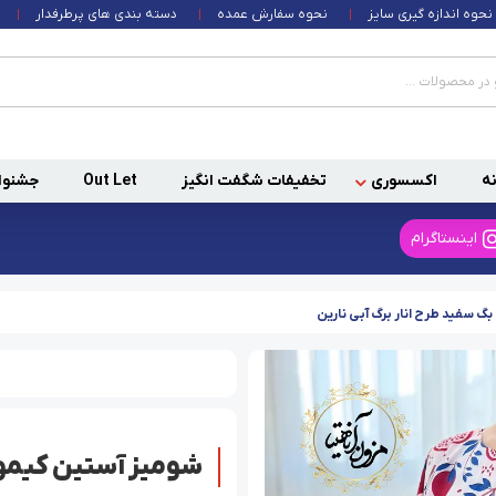
نحوه اندازه گیری سایز
نحوه سفارش عمده
دسته بندی های پرطرفدار
ه
اکسسوری
تخفیفات شگفت انگیز
Out Let
جشنوا
اینستاگرام
گ سفید طرح انار برگ آبی نارین
شومیز آستین کیمونو