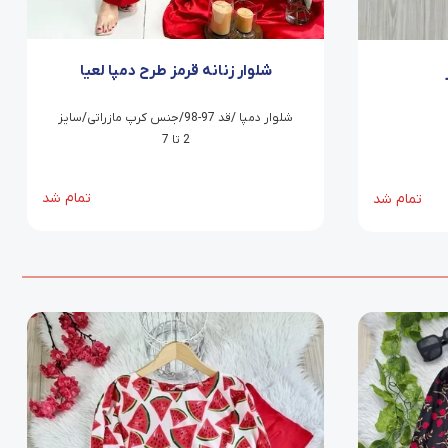
شلوار زنانه قرمز طرح دمپا لعیا
شلوار دمپا /قد 97-98/جنس کرپ مازراتی/سایز
2 تا 7
تمام شد
تمام شد