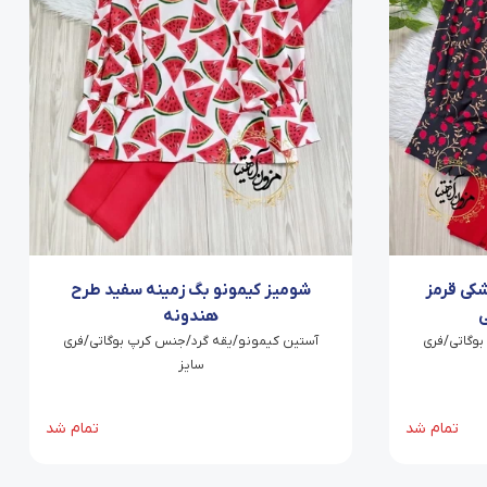
کی قرمز
شومیز کیمونو بگ زمینه سفید طرح
ی
هندونه
وگاتی/فری
آستین کیمونو/یقه گرد/جنس کرپ بوگاتی/فری
سایز
تمام شد
تمام شد