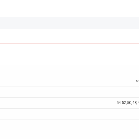
ه
54
,
52
,
50
,
48
,