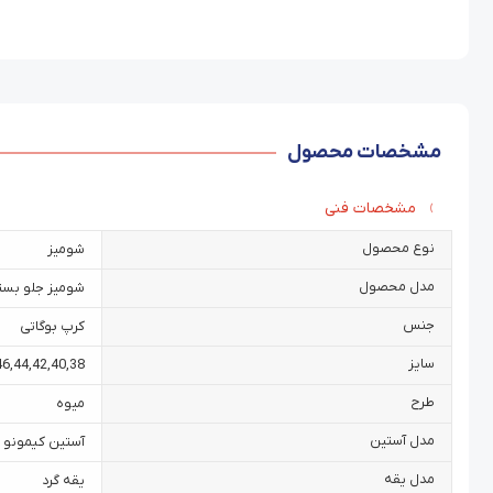
مشخصات محصول
مشخصات فنی
نوع محصول
شومیز
مدل محصول
شومیز جلو بست
جنس
کرپ بوگاتی
سایز
46
,
44
,
42
,
40
,
38
طرح
میوه
مدل آستین
آستین کیمونو
مدل یقه
یقه گرد