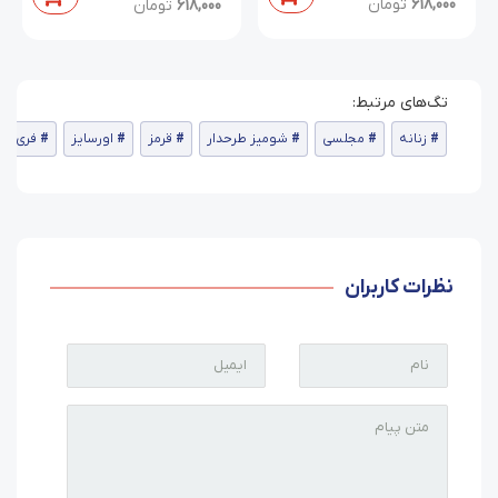
618,000
تومان
618,000
تومان
زنانه
مجلسی
شومیز طرحدار
قرمز
اورسایز
فری سا
نظرات کاربران