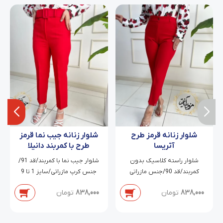
شلوار زنانه قرمز طرح
شلوار زنانه جیب نما قرمز
آتریسا
طرح با کمربند دانیلا
شلوار راسته کلاسیک بدون
شلوار جیب نما با کمربند/قد 91/
کمربند/قد 90/جنس مازراتی
جنس کرپ مازراتی/سایز 1 تا 9
دابل/سایز 38 تا 54
838,000
تومان
838,000
تومان