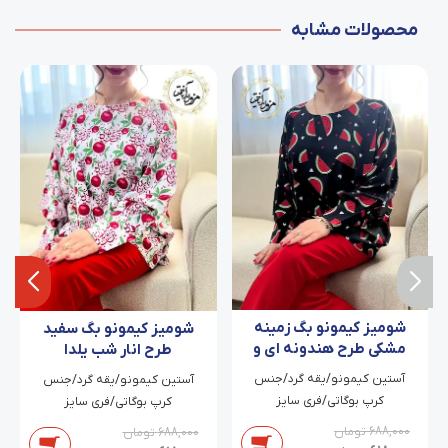
محصولات مشابه
شومیز کیمونو بگ زمینه
شومیز کیمونو بگ سفید
مشکی طرح هندونه ای و
طرح انار شب یلدا
قلب ریز آسوده
آستین کیمونو/یقه گرد/جنس
آستین کیمونو/یقه گرد/جنس
کرپ بوگاتی/فری سایز
کرپ بوگاتی/فری سایز
688,000
تومان
688,000
تومان