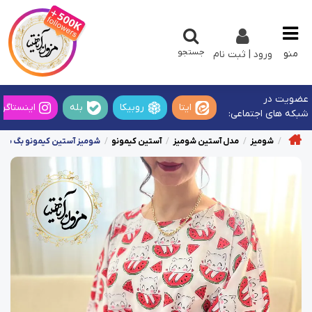
جستجو
منو
ورود | ثبت نام
عضویت در
ایتا
روبیکا
بله
اینستاگرا
شبکه های اجتماعی:
شومیز
مدل آستین شومیز
آستین کیمونو
شومیز آستین کیمونو بگ سفی