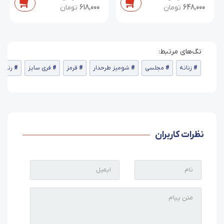
648,000
تومان
618,000
تومان
زنانه
مجلسی
شومیز طرحدار
قرمز
فری سایز
رنگی 
نظرات کاربران