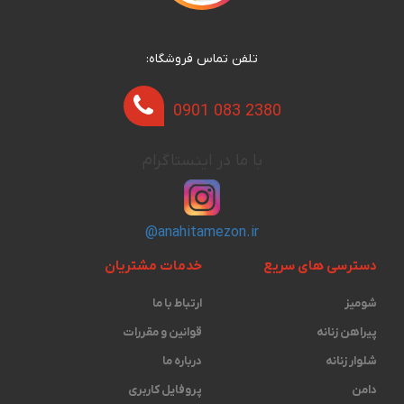
تلفن تماس فروشگاه:
0901 083 2380
با ما در اینستاگرام
@anahitamezon.ir
دسترسی های سریع
خدمات مشتریان
شومیز
ارتباط با ما
پیراهن زنانه
قوانین و مقررات
شلوار زنانه
درباره ما
دامن
پروفایل کاربری