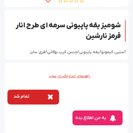
شومیز یقه پاپیونی سرمه ای طرح انار
قرمز نارشین
آستین کیمونو/یقه پاپیونی/جنس کرپ بوگاتی/فری سایز
راهنمای اندازه‌گیری سایز
تمام شد
به من اطلاع بده