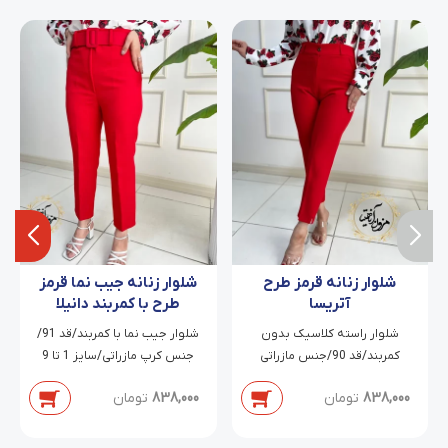
شلوار زنانه قرمز طرح
شلوار زنانه جیب نما قرمز
آتریسا
طرح با کمربند دانیلا
شلوار راسته کلاسیک بدون
شلوار جیب نما با کمربند/قد 91/
کمربند/قد 90/جنس مازراتی
جنس کرپ مازراتی/سایز 1 تا 9
دابل/سایز 38 تا 54
838,000
تومان
838,000
تومان