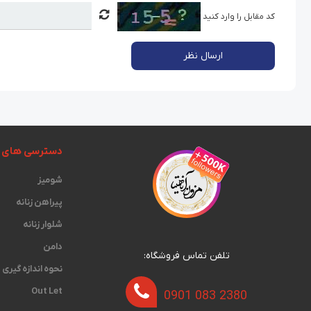
کد مقابل را وارد کنید
ارسال نظر
دسترسی های 
شومیز
پیراهن زنانه
شلوار زنانه
دامن
تلفن تماس فروشگاه:
نحوه اندازه گیری‫
Out Let
0901 083 2380