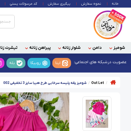
خانه
نحوه سفارش
پیگیری سفارش
کد مرسولات پستی
شومیز
دامن
شلوار زنانه
پیراهن زنانه
تیشرت زنان
عضویت در
شبکه های اجتماعی:
ایتا
روبیکا
بله
Out Let
شومیز یقه پلیسه سرخابی طرح هیبا سایز 3 تخفیفی 002