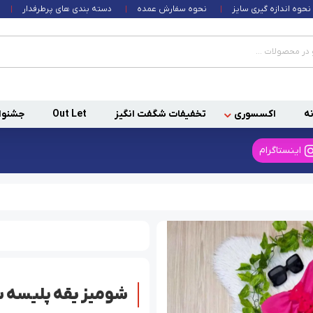
نحوه اندازه گیری سایز
نحوه سفارش عمده
دسته بندی های پرطرفدار
ه
اکسسوری
تخفیفات شگفت انگیز
Out Let
جشنوا
اینستاگرام
شومیز یقه پلیسه سرخابی 