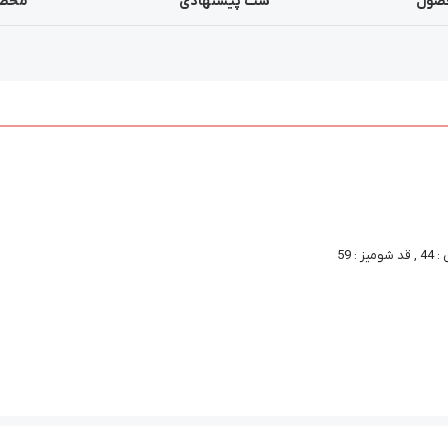
صول
ست پیشنهادی
محصو