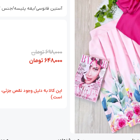
آستین فانوسی/یقه پلیسه/جنس کرپ حر
698,000
تومان
648,000
تومان
‏‫این کالا به دلیل وجود نقص ج
است)