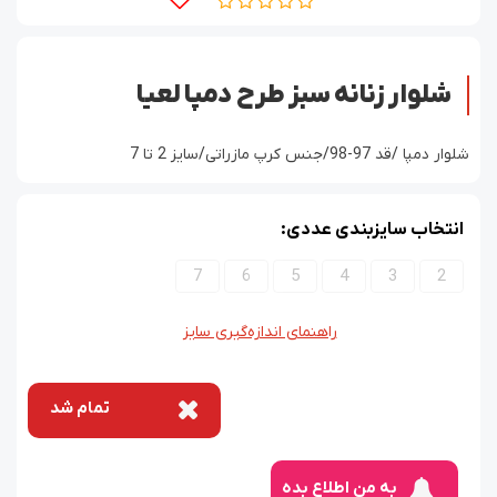
شلوار زنانه سبز طرح دمپا لعیا
شلوار دمپا /قد 97-98/جنس کرپ مازراتی/سایز 2 تا 7
انتخاب سایزبندی عددی:
7
6
5
4
3
2
راهنمای اندازه‌گیری سایز
تمام شد
به من اطلاع بده