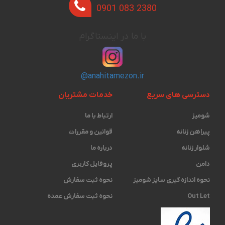
0901 083 2380
با ما در اینستاگرام
@anahitamezon.ir
دسترسی های سریع
خدمات مشتریان
شومیز
ارتباط با ما
پیراهن زنانه
قوانین و مقررات
شلوار زنانه
درباره ما
دامن
پروفایل کاربری
نحوه اندازه گیری ‫سایز شومیز
نحوه ثبت سفارش
Out Let
نحوه ثبت سفارش عمده