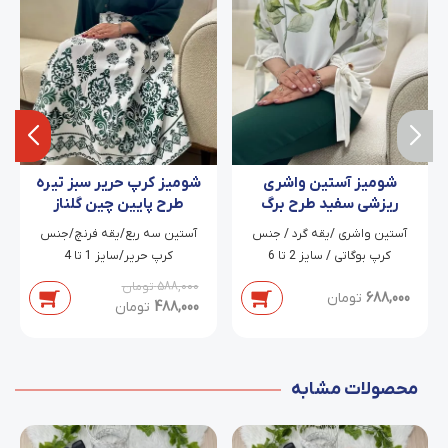
شومیز کرپ حریر سبز تیره
شومیز آستین واشری
طرح پایین چین گلناز
ریزشی سفید طرح برگ
های سبز نورا
آستین سه ربع/یقه فرنچ/جنس
آستین واشری /یقه گرد / جنس
کرپ حریر/سایز 1 تا 4
کرپ بوگاتی / سایز 2 تا 6
588,000
تومان
688,000
تومان
488,000
تومان
محصولات مشابه