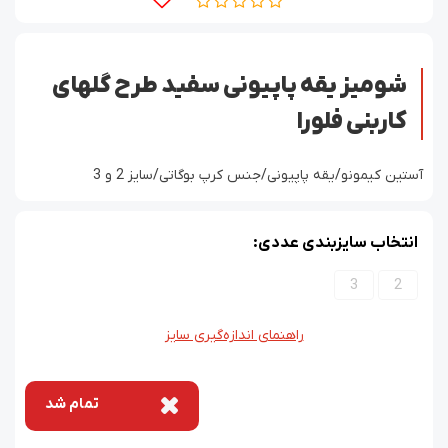
شومیز یقه پاپیونی سفید طرح گلهای
کاربنی فلورا
آستین کیمونو/یقه پاپیونی/جنس کرپ بوگاتی/سایز 2 و 3
انتخاب سایزبندی عددی:
3
2
راهنمای اندازه‌گیری سایز
تمام شد