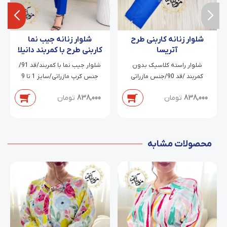
شلوار زنانه کاربنی طرح
شلوار زنانه جیب نما
آتریسا
کاربنی طرح با کمربند دانیلا
شلوار راسته کلاسیک بدون
شلوار جیب نما با کمربند/قد 91/
کمربند /قد 90/جنس مازراتی
جنس کرپ مازراتی/سایز 1 تا 9
دابل/سایز 38 تا 54
838,000
تومان
838,000
تومان
محصولات مشابه