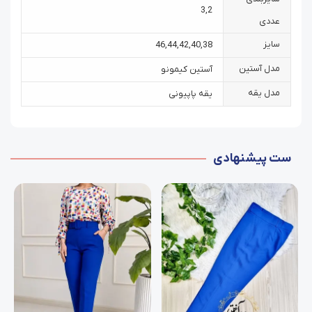
3
,
2
عددی
سایز
46
,
44
,
42
,
40
,
38
مدل آستین
آستین کیمونو
مدل یقه
یقه پاپیونی
ست پیشنهادی