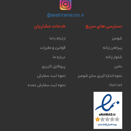
@anahitamezon.ir
دسترسی های سریع
خدمات مشتریان
شومیز
ارتباط با ما
پیراهن زنانه
قوانین و مقررات
شلوار زنانه
درباره ما
دامن
پروفایل کاربری
نحوه اندازه گیری ‫سایز شومیز
نحوه ثبت سفارش
Out Let
نحوه ثبت سفارش عمده