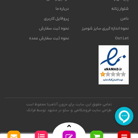
شلوار زنانه
درباره ما
دامن
پروفایل کاربری
نحوه اندازه گیری ‫سایز شومیز
نحوه ثبت سفارش
Out Let
نحوه ثبت سفارش عمده
تمامی حقوق این سایت برای مزون آناهیتا محفوظ است
طراحی سایت فروشگاهی
و
سئو در مشهد
توسط فراتک