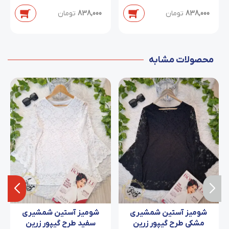
دابل/سایز 38 تا 54
838,000
تومان
838,000
تومان
محصولات مشابه
شومیز آستین شمشیری
شومیز آستین شمشیری
مشکی طرح گیپور زرین
سفید طرح گیپور زرین