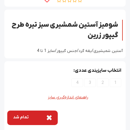
شومیز آستین شمشیری سبز تیره طرح
گیپور زرین
آستین شمیشیری/یقه گرد/جنس گیپور/سایز 1 تا 4
انتخاب سایزبندی عددی:
4
3
2
1
راهنمای اندازه‌گیری سایز
تمام شد