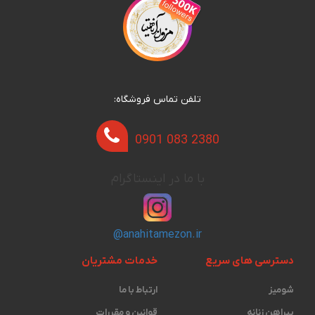
تلفن تماس فروشگاه:
0901 083 2380
با ما در اینستاگرام
@anahitamezon.ir
دسترسی های سریع
خدمات مشتریان
شومیز
ارتباط با ما
پیراهن زنانه
قوانین و مقررات