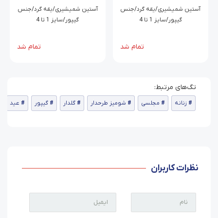
آستین شمیشیری/یقه گرد/جنس
آستین شمیشیری/یقه گرد/جنس
گیپور/سایز 1 تا 4
گیپور/سایز 1 تا 4
تمام شد
تمام شد
زنانه
مجلسی
شومیز طرحدار
گلدار
گیپور
عید
نظرات کاربران