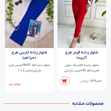
شلوار زنانه قرمز طرح
شلوار زنانه کاربنی طرح
آتریسا
دمپا لعیا
شلوار راسته کلاسیک بدون
شلوار دمپا /قد 97-98/جنس کرپ
کمربند/قد 90/جنس مازراتی
مازراتی/سایز 2 تا 7
دابل/سایز 38 تا 54
838,000
تومان
تمام شد
محصولات مشابه