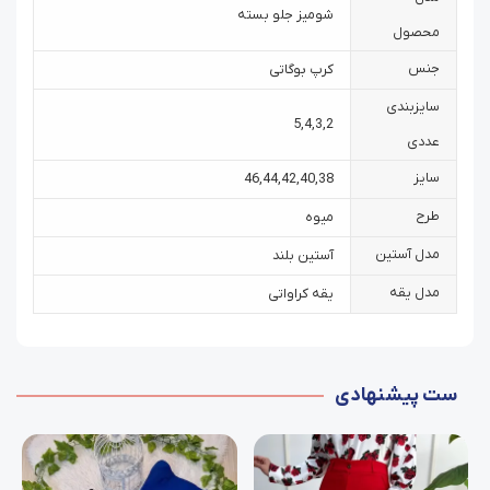
شومیز جلو بسته
محصول
جنس
کرپ بوگاتی
سایزبندی
5
,
4
,
3
,
2
عددی
سایز
46
,
44
,
42
,
40
,
38
طرح
میوه
مدل آستین
آستین بلند
مدل یقه
یقه کراواتی
ست پیشنهادی