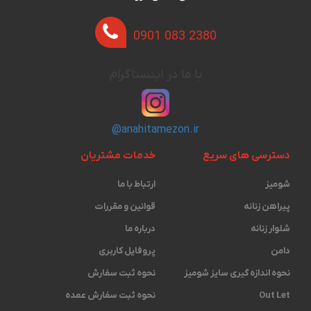
0901 083 2380
با ما در اینستاگرام
@anahitamezon.ir
دسترسی های سریع
خدمات مشتریان
شومیز
ارتباط با ما
پیراهن زنانه
قوانین و مقررات
شلوار زنانه
درباره ما
دامن
پروفایل کاربری
نحوه اندازه گیری ‫سایز شومیز
نحوه ثبت سفارش
Out Let
نحوه ثبت سفارش عمده