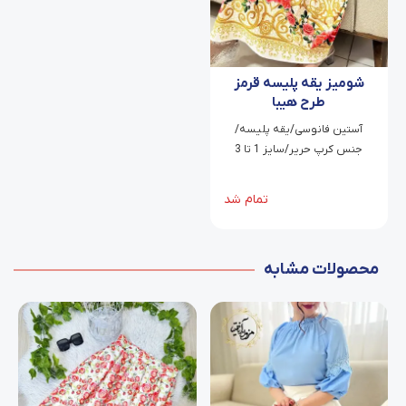
شومیز یقه پلیسه قرمز
طرح هیبا
آستین فانوسی/یقه پلیسه/
جنس کرپ حریر/سایز 1 تا 3
تمام شد
محصولات مشابه