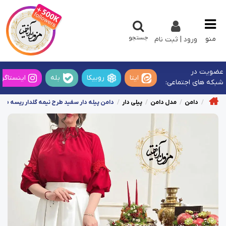
جستجو
منو
ورود | ثبت نام
عضویت در
ایتا
روبیکا
بله
اینستاگرا
شبکه های اجتماعی:
دامن
مدل دامن
پیلی دار
دامن پیله دار سفید طرح نیمه گلدار ریسه طل