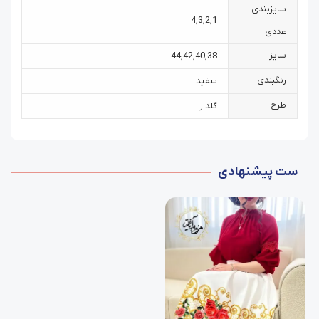
سایزبندی
4
,
3
,
2
,
1
عددی
سایز
44
,
42
,
40
,
38
رنگبندی
سفید
طرح
گلدار
ست پیشنهادی