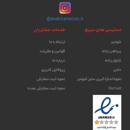
@anahitamezon.ir
دسترسی های سریع
خدمات مشتریان
شومیز
ارتباط با ما
پیراهن زنانه
قوانین و مقررات
شلوار زنانه
درباره ما
دامن
پروفایل کاربری
نحوه اندازه گیری ‫سایز شومیز
نحوه ثبت سفارش
Out Let
نحوه ثبت سفارش عمده