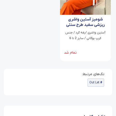
شومیز آستین واشری
ریزشی سفید طرح سنتی
رنگی رومینا
آستین واشری /یقه گرد / جنس
کرپ بوگاتی / سایز 2 تا 6
تمام شد
Out Let