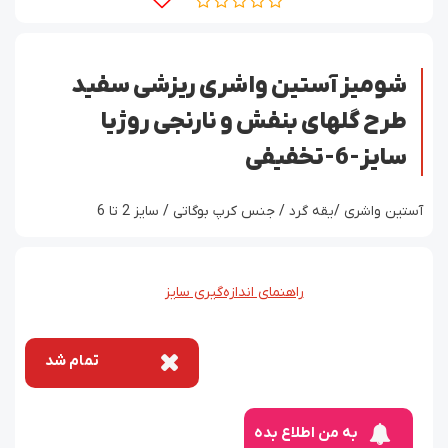
شومیز آستین واشری ریزشی سفید
طرح گلهای بنفش و نارنجی روژیا
سایز-6-تخفیفی
آستین واشری /یقه گرد / جنس کرپ بوگاتی / سایز 2 تا 6
راهنمای اندازه‌گیری سایز
تمام شد
به من اطلاع بده