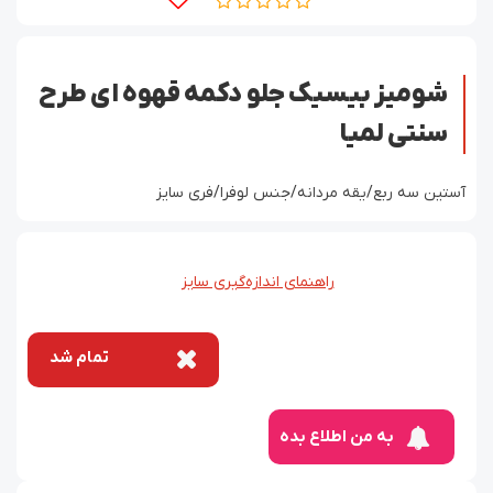
شومیز بیسیک جلو دکمه قهوه ای طرح
سنتی لمیا
آستین سه ربع/یقه مردانه/جنس لوفرا/فری سایز
راهنمای اندازه‌گیری سایز
تمام شد
به من اطلاع بده