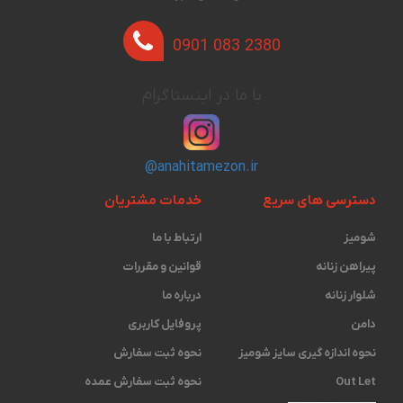
0901 083 2380
با ما در اینستاگرام
@anahitamezon.ir
دسترسی های سریع
خدمات مشتریان
شومیز
ارتباط با ما
پیراهن زنانه
قوانین و مقررات
شلوار زنانه
درباره ما
دامن
پروفایل کاربری
نحوه اندازه گیری ‫سایز شومیز
نحوه ثبت سفارش
Out Let
نحوه ثبت سفارش عمده