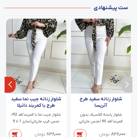
ست پیشنهادی
شلوار زنانه سفید طرح
شلوار زنانه جیب نما سفید
آتریسا
طرح با کمربند دانیلا
شلوار راسته کلاسیک بدون
شلوار جیب نما با کمربند/قد 92/
کمربند/قد 90 /جنس مازراتی
جنس کرپ مازراتی/سایز 1 تا 9
دابل/سایز 38 تا 54
838,000
تومان
838,000
تومان