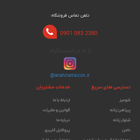
تلفن تماس فروشگاه:
0901 083 2380
با ما در اینستاگرام
@anahitamezon.ir
دسترسی های سریع
خدمات مشتریان
شومیز
ارتباط با ما
پیراهن زنانه
قوانین و مقررات
شلوار زنانه
درباره ما
دامن
پروفایل کاربری