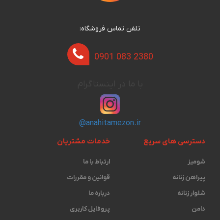
تلفن تماس فروشگاه:
0901 083 2380
با ما در اینستاگرام
@anahitamezon.ir
دسترسی های سریع
خدمات مشتریان
شومیز
ارتباط با ما
پیراهن زنانه
قوانین و مقررات
شلوار زنانه
درباره ما
دامن
پروفایل کاربری