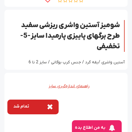
شومیز آستین واشری ریزشی سفید
طرح برگهای پاییزی پارمیدا سایز-5-
تخفیفی
آستین واشری /یقه گرد / جنس کرپ بوگاتی / سایز 2 تا 6
راهنمای اندازه‌گیری سایز
تمام شد
به من اطلاع بده