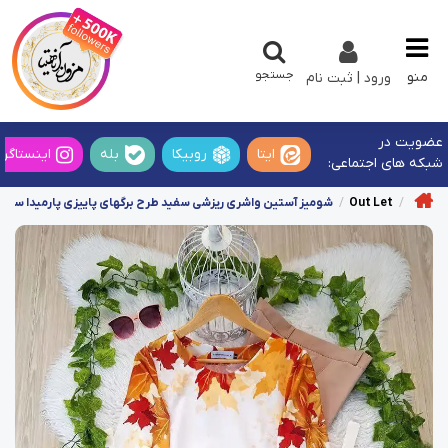
جستجو
منو
ورود | ثبت نام
عضویت در
ایتا
روبیکا
بله
اینستاگرا
شبکه های اجتماعی:
Out Let
شومیز آستین واشری ریزشی سفید طرح برگهای پاییزی پارمیدا سایز-5-تخفیف