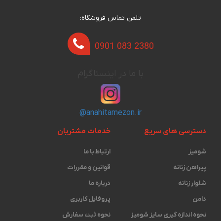
تلفن تماس فروشگاه:
0901 083 2380
با ما در اینستاگرام
@anahitamezon.ir
دسترسی های سریع
خدمات مشتریان
شومیز
ارتباط با ما
پیراهن زنانه
قوانین و مقررات
شلوار زنانه
درباره ما
دامن
پروفایل کاربری
نحوه اندازه گیری ‫سایز شومیز
نحوه ثبت سفارش