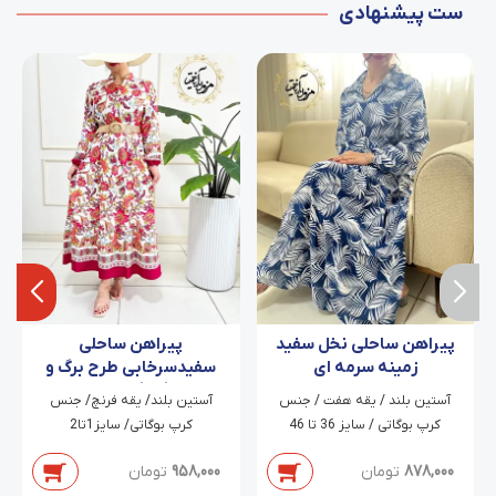
ست پیشنهادی
پیراهن ساحلی نخل سفید
پیراهن ساحلی
زمینه سرمه ای
سفیدسرخابی طرح برگ و
گلبرگ حاله
‫آستین بلند / یقه هفت / جنس
‫آستین بلند/ یقه فرنچ/ جنس
کرپ بوگاتی / سایز 36 تا 46
کرپ بوگاتی/ سایز1تا2
878,000
تومان
958,000
تومان