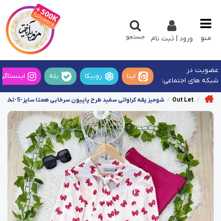
جستجو
منو
ورود | ثبت نام
عضویت در
ایتا
روبیکا
بله
اینستاگرا
شبکه های اجتماعی:
Out Let
شومیز یقه کراواتی سفید طرح پاپیون سرخابی همتا سایز-5-تخفیفی