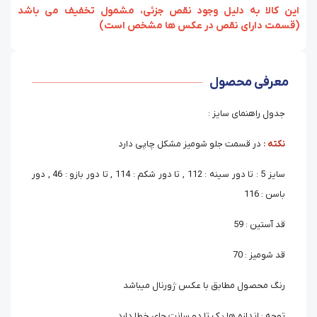
‏‫این کالا به دلیل وجود نقص جزئی، مشمول تخفیف می باشد
(قسمت دارای نقص در عکس ها مشخص است)
معرفی محصول
جدول راهنمای سایز :
نکته :
در قسمت جلو شومیز مشکل چاپی دارد
سایز 5 : تا دور سینه : 112 , تا دور شکم : 114 , تا دور بازو : 46 , دور
باسن : 116
قد آستین : 59
قد شومیز : 70
رنگ محصول مطابق با عکس ژورنال میباشد
توجه : اندازه ها یک تا دو سانت جای خطا دارد.