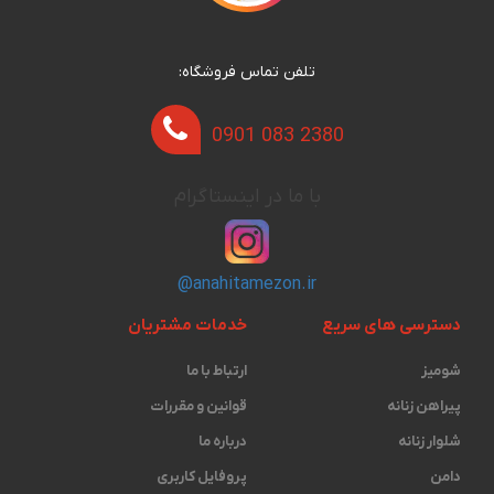
تلفن تماس فروشگاه:
0901 083 2380
با ما در اینستاگرام
@anahitamezon.ir
دسترسی های سریع
خدمات مشتریان
شومیز
ارتباط با ما
پیراهن زنانه
قوانین و مقررات
شلوار زنانه
درباره ما
دامن
پروفایل کاربری