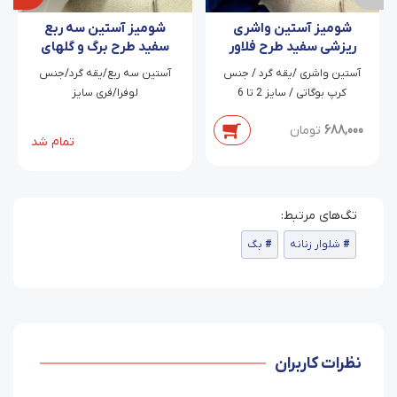
شومیز آستین واشری
شومیز آستین سه ربع
ریزشی سفید طرح فلاور
سفید طرح برگ و گلهای
آبی سانیا
سورمه ای نارنجی چیدا
آستین واشری /یقه گرد / جنس
آستین سه ربع/یقه گرد/جنس
کرپ بوگاتی / سایز 2 تا 6
لوفرا/فری سایز
688,000
تومان
تمام شد
شلوار زنانه
بگ
نظرات کاربران