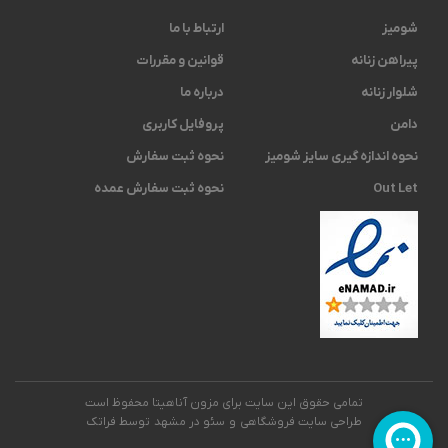
شومیز
ارتباط با ما
پیراهن زنانه
قوانین و مقررات
شلوار زنانه
درباره ما
دامن
پروفایل کاربری
نحوه اندازه گیری ‫سایز شومیز
نحوه ثبت سفارش
Out Let
نحوه ثبت سفارش عمده
تمامی حقوق این سایت برای مزون آناهیتا محفوظ است
طراحی سایت فروشگاهی
و
سئو در مشهد
توسط فراتک