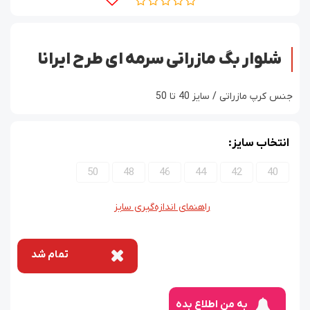
شلوار بگ مازراتی سرمه ای طرح ایرانا
جنس کرپ مازراتی / سایز 40 تا 50
انتخاب سایز:
50
48
46
44
42
40
راهنمای اندازه‌گیری سایز
تمام شد
به من اطلاع بده