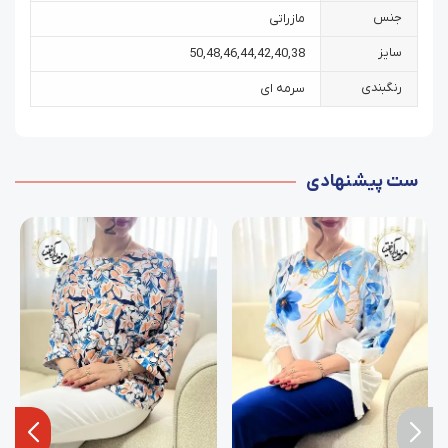
جنس
مازراتی
سایز
50
,
48
,
46
,
44
,
42
,
40
,
38
رنگبندی
سرمه ای
ست پیشنهادی