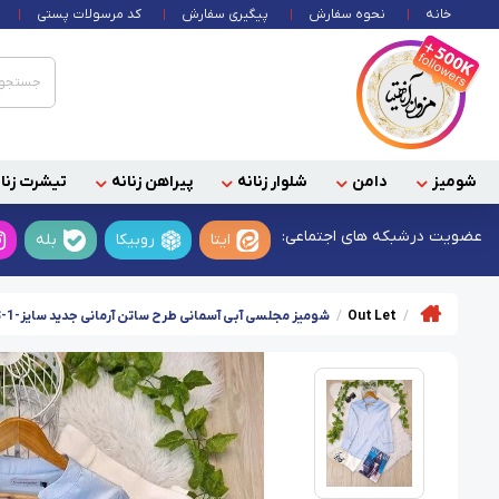
خانه
نحوه سفارش
پیگیری سفارش
کد مرسولات پستی
شومیز
دامن
شلوار زنانه
پیراهن زنانه
تیشرت زنان
عضویت در
شبکه های اجتماعی:
ایتا
روبیکا
بله
Out Let
شومیز مجلسی آبی آسمانی طرح ساتن آرمانی جدید سایز-1-تخفیفی