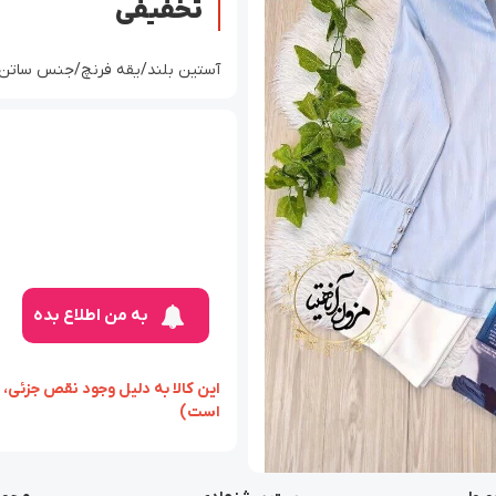
تخفیفی
آستین بلند/یقه فرنچ/جنس ساتن آرمانی
به من اطلاع بده
‏‫این کالا به دلیل وجود نقص ج
است)