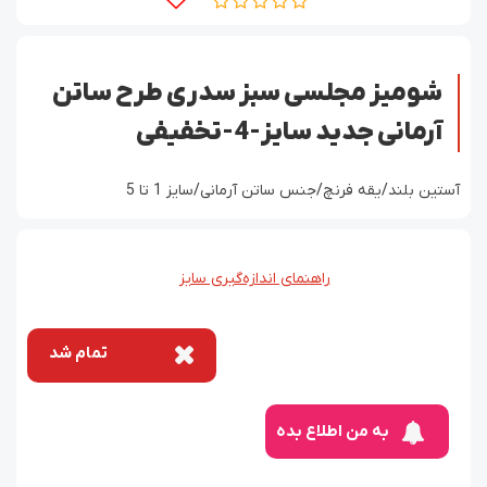
شومیز مجلسی سبز سدری طرح ساتن
آرمانی جدید سایز-4-تخفیفی
آستین بلند/یقه فرنچ/جنس ساتن آرمانی/سایز 1 تا 5
راهنمای اندازه‌گیری سایز
تمام شد
به من اطلاع بده