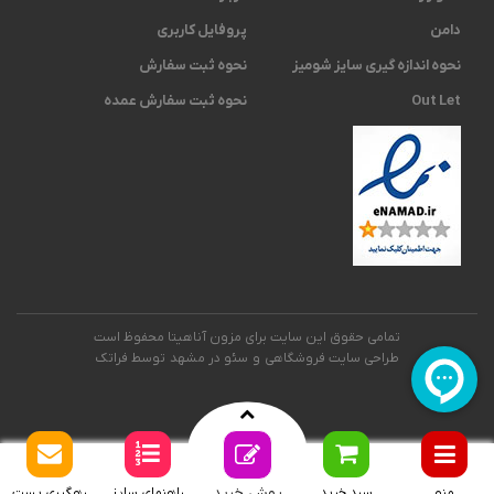
دامن
پروفایل کاربری
نحوه اندازه گیری ‫سایز شومیز
نحوه ثبت سفارش
Out Let
نحوه ثبت سفارش عمده
تمامی حقوق این سایت برای مزون آناهیتا محفوظ است
طراحی سایت فروشگاهی
و
سئو در مشهد
توسط فراتک
روش خرید