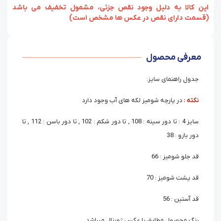
‏‫این کالا به دلیل وجود نقص جزئی، مشمول تخفیف می باشد
(قسمت دارای نقص در عکس ها مشخص است)
معرفی محصول
جدول راهنمای سایز:
نکته :
در پارچه شومیز لکه های آب وجود دارد
سایز 4 : تا دور سینه : 108 , تا دور شکم : 102 , تا دور باسن : 112 , تا
دور بازو : 38
قد جلو شومیز : 66
قد پشت شومیز : 70
قد آستین : 56
رنگ محصول مطابق با عکس ژورنال میباشد