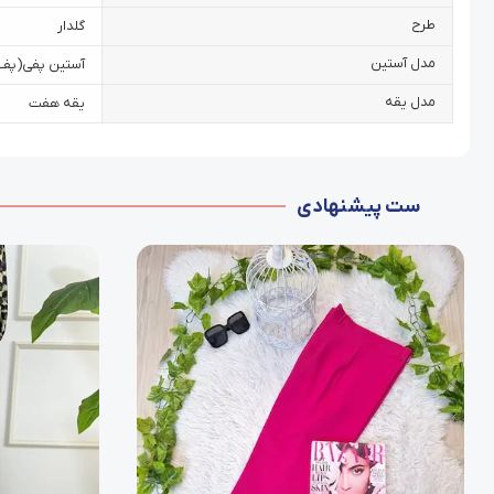
طرح
گلدار
مدل آستین
آستین پفی‌(پف‌د
مدل یقه
یقه هفت
ست پیشنهادی