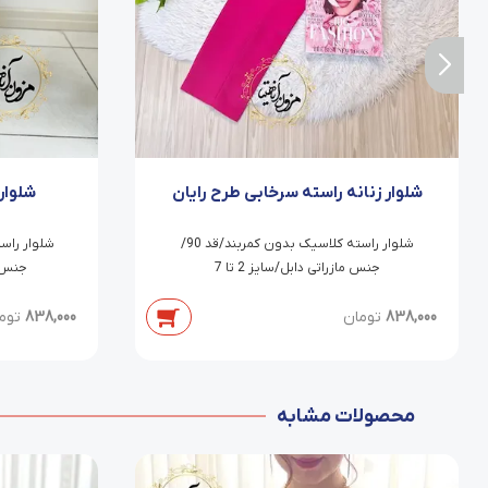
شلوار زنانه راسته سرخابی طرح رایان
شلوار
شلوار راسته کلاسیک بدون کمربند/قد 90/
جنس مازراتی دابل/سایز 2 تا 7
جنس ما
838,000
تومان
838,000
توم
محصولات مشابه