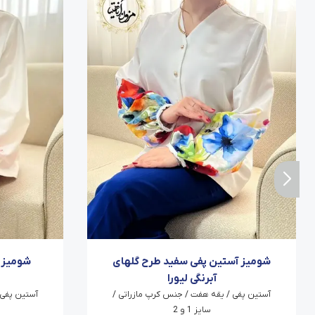
شومیز آستین پفی سفید طرح گلهای
شومیز 
آبرنگی لیورا
آستین پفی / یقه هفت / جنس کرپ مازراتی /
آستین پفی 
سایز 1 و 2