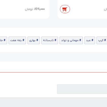
ن
868,000
تومان
کرپ
عید
مهمانی و تولد
تابستانه
بهاری
یقه هفت
جلو