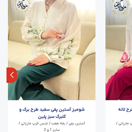
ح لاله
شومیز آستین پفی سفید طرح برگ و
گلبرگ سبز پلین
مازراتی /
آستین پفی / یقه هفت / جنس کرپ مازراتی /
سایز 1 و 2