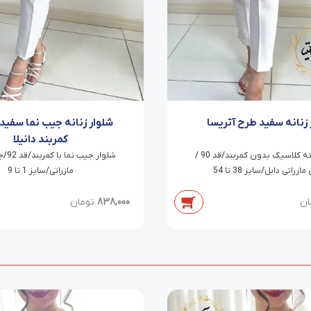
 زنانه سفید طرح آتریسا
شلوار زنانه جیب نما سفید 
کمربند دانیلا
شلوار راسته کلاسیک بدون کمربند/قد 90 /
شلوار 
زراتی دابل/سایز 38 تا 54
مازراتی/سایز 1 تا 9
ان
838,000
تومان