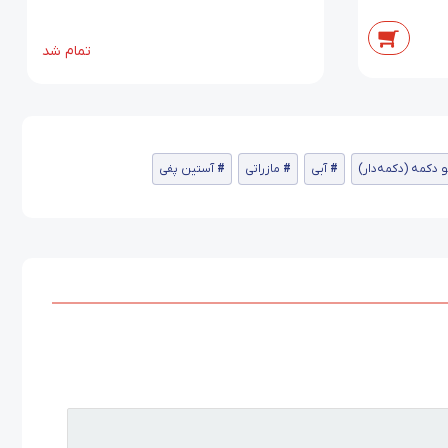
تمام شد
 دکمه (دکمه‌دار)
آبی
مازراتی
آستین پفی