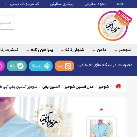
خانه
نحوه سفارش
پیگیری سفارش
کد مرسولات پستی
شومیز
دامن
شلوار زنانه
پیراهن زنانه
تیشرت زنان
عضویت در
شبکه های اجتماعی:
ایتا
روبیکا
بله
شومیز
مدل آستین شومیز
آستین پفی
شومیز آستین پفی آبی ط