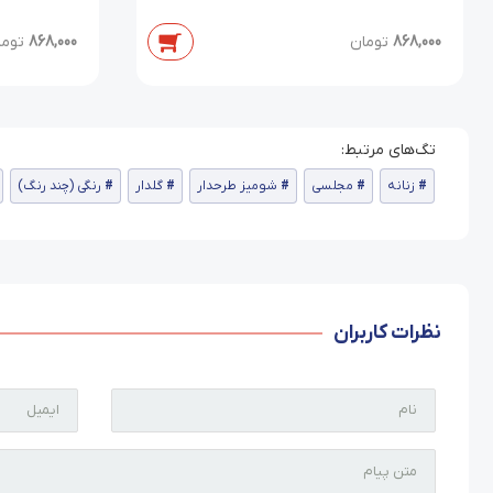
868,000
تومان
868,000
توما
زنانه
مجلسی
شومیز طرحدار
گلدار
رنگی (چند رنگ)
نظرات کاربران