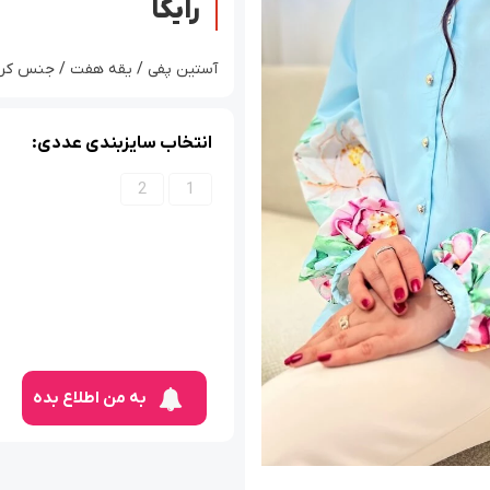
رایکا
آستین پفی / یقه هفت / جنس کرپ مازر
انتخاب سایزبندی عددی:
2
1
به من اطلاع بده