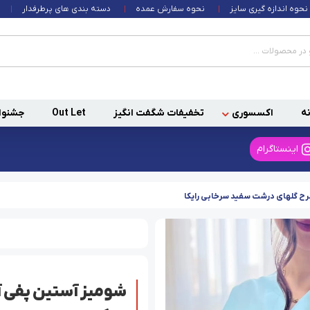
نحوه اندازه گیری سایز
نحوه سفارش عمده
دسته بندی های پرطرفدار
ه
اکسسوری
تخفیفات شگفت انگیز
Out Let
جشنوا
اینستاگرام
رح گلهای درشت سفید سرخابی رایکا
شومیز آستین پفی 