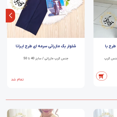
طرح با
شلوار بگ مازراتی سرمه ای طرح ایرانا
جیب نما با کمربند/قد 92/جنس کرپ
جنس کرپ مازراتی / سایز 40 تا 50
تمام شد