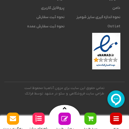
دامن
پروفایل کاربری
نحوه اندازه گیری ‫سایز شومیز
نحوه ثبت سفارش
Out Let
نحوه ثبت سفارش عمده
تمامی حقوق این سایت برای مزون آناهیتا محفوظ است
طراحی سایت فروشگاهی
و
سئو در مشهد
توسط فراتک
روش خرید