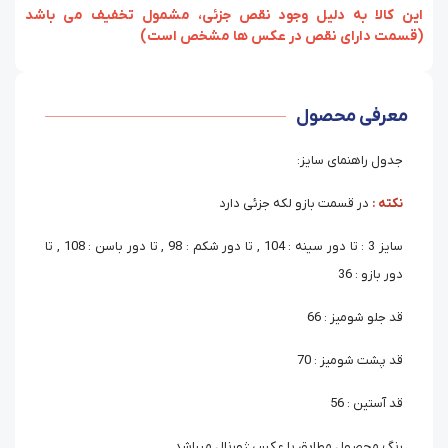
‏‫این کالا به دلیل وجود نقص جزئی، مشمول تخفیف می باشد
(قسمت دارای نقص در عکس ها مشخص است)
معرفی محصول
جدول راهنمای سایز:
نکته :
در قسمت بازو لکه جزئی دارد
سایز 3 : تا دور سینه : 104 , تا دور شکم : 98 , تا دور باسن : 108 , تا
دور بازو : 36
قد جلو شومیز : 66
قد پشت شومیز : 70
قد آستین : 56
رنگ محصول مطابق با عکس ژورنال میباشد