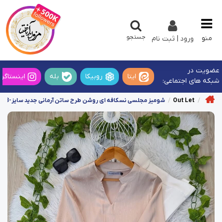
جستجو
منو
ورود | ثبت نام
عضویت در
ایتا
روبیکا
بله
اینستاگرا
شبکه های اجتماعی:
Out Let
شومیز مجلسی نسکافه ای روشن طرح ساتن آرمانی جدید سایز-3-تخفیفی