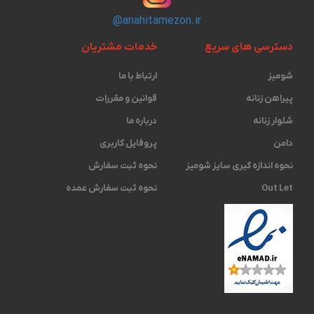
@anahitamezon.ir
دسترسی های سریع
خدمات مشتریان
شومیز
ارتباط با ما
پیراهن زنانه
قوانین و مقررات
شلوار زنانه
درباره ما
دامن
پروفایل کاربری
نحوه اندازه گیری ‫سایز شومیز
نحوه ثبت سفارش
Out Let
نحوه ثبت سفارش عمده