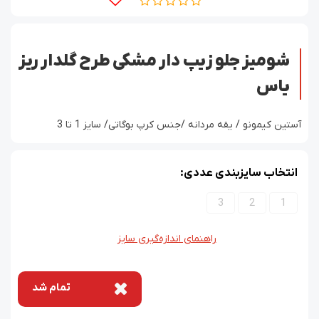
شومیز جلو زیپ دار مشکی طرح گلدار ریز
یاس
آستین کیمونو / یقه مردانه /جنس کرپ بوگاتی/ سایز 1 تا 3
انتخاب سایزبندی عددی:
3
2
1
راهنمای اندازه‌گیری سایز
تمام شد