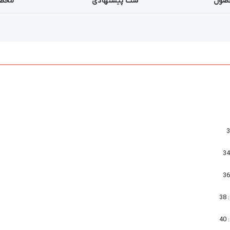
صول
ست پیشنهادی
محصو