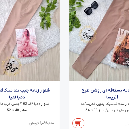
نانه نسکافه ای روشن طرح
شلوار زنانه جیب نما نسکاف
آتریسا
دمپا لعیا
ه راسته کلاسیک بدون کمربند/قد
شلوار دمپا /قد 102/جنس 
سایز 40 تا 52
ان
1,098,000
تومان