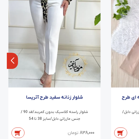
ه ای طرح
شلوار زنانه سفید طرح آتریسا
کرپ مازراتی دابل/
شلوار راسته کلاسیک بدون کمربند/قد 90 /
جنس مازراتی دابل/سایز 38 تا 54
838,000
تومان