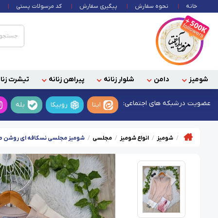
خانه
نحوه سفارش
پیگیری سفارش
کد مرسولات پستی
شومیز
دامن
شلوار زنانه
پیراهن زنانه
تیشرت زنان
عضویت در
شبکه های اجتماعی:
ایتا
روبیکا
بله
شومیز
انواع شومیز
مجلسی
شومیز مجلسی نسکافه ای روشن طر