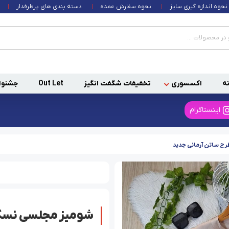
نحوه اندازه گیری سایز
نحوه سفارش عمده
دسته بندی های پرطرفدار
ه
اکسسوری
تخفیفات شگفت انگیز
Out Let
جشنوا
اینستاگرام
ح ساتن آرمانی جدید
شومیز مجلسی نسکا