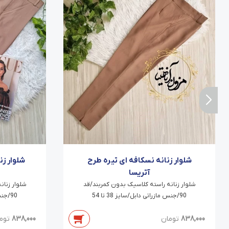
شلوار زنانه نسکافه ای تیره طرح
شلوار ز
آتریسا
شلوار زنانه راسته کلاسیک بدون کمربند/قد
شلوار زنان
90/جنس مازراتی دابل/سایز 38 تا 54
90/جنس مازراتی دابل/سایز 38 تا 54
838,000
تومان
838,000
توم