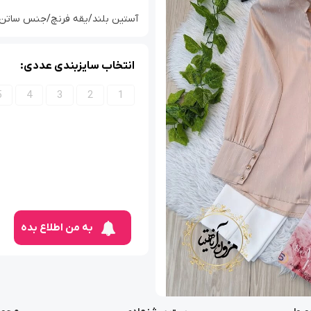
آستین بلند/یقه فرنچ/جنس ساتن آرمانی
انتخاب سایزبندی عددی:
5
4
3
2
1
به من اطلاع بده