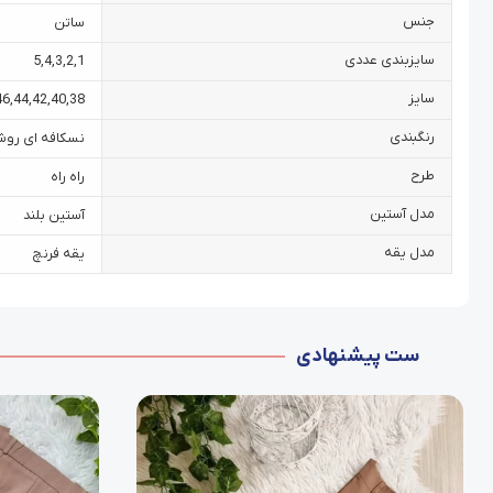
جنس
ساتن
سایزبندی عددی
5
,
4
,
3
,
2
,
1
سایز
46
,
44
,
42
,
40
,
38
رنگبندی
نسکافه ای رو
طرح
راه راه
مدل آستین
آستین بلند
مدل یقه
یقه فرنچ
ست پیشنهادی