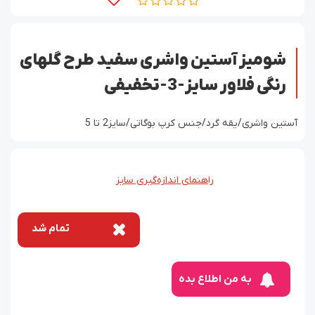
شومیز آستین واشری سفید طرح گلهای
رنگی فلاور سایز-3-تخفیفی
آستین واشری/یقه گرد/جنس کرپ بوگاتی/سایز2 تا 5
راهنمای اندازه‌گیری سایز
تمام شد
به من اطلاع بده