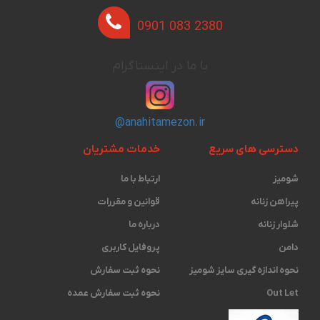
0901 083 2380
با ما در اینستاگرام
@anahitamezon.ir
دسترسی های سریع
خدمات مشتریان
شومیز
ارتباط با ما
پیراهن زنانه
قوانین و مقررات
شلوار زنانه
درباره ما
دامن
پروفایل کاربری
نحوه اندازه گیری ‫سایز شومیز
نحوه ثبت سفارش
Out Let
نحوه ثبت سفارش عمده